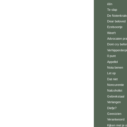
één
Te slap
De Notenkrake
Dear beloved
Ezelsoortje
Weet't
Advocaten pra
Dont cry befo
Verhipperderp
0 punt
Appellol
Nota benen
Let op
Dat niet
Noncurentie
Nalcoholist
Gebrekstaal
Verlangen
Diefje?
Geestzien
Verantwoord
Kijken met je 