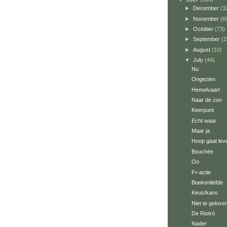
►
December
(3
►
November
(6
►
October
(73)
►
September
(2
►
August
(10)
▼
July
(44)
Nu
Ongezien
Hemelvaart
Naar de zon
Keerpunt
Echt waar
Maar ja
Hoop gaat lev
Bouchée
Oo
Fr-actie
Boekenliefde
Keus/kans
Niet te gelove
De Riotró
Nader