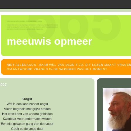
meeuwis opmeer
NIET ALLEDAAGS, MAAR WEL VAN DEZE TIJD, DIT LEZEN MAAKT VRAGEN
OM ANTWOORD VRAGEN IN DE WIJSHEID VAN HET MOMENT.
2007
Oogst
Wat is een land zonder oogst
Alleen begroeid met grijze steden
Het eten komt van andere gebieden
Kwetbaar voor andermans twisten
Een niet geweten gang van de natuur
Geeft op de lange duur