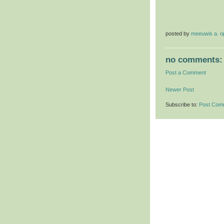
posted by
meeuwis a. 
no comments:
Post a Comment
Newer Post
Subscribe to:
Post Com