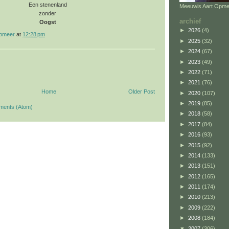
Een stenenland
Meeuwis Aart Opme
zonder
archief
Oogst
►
2026
(4)
opmeer
at
12:28 pm
►
2025
(32)
►
2024
(67)
►
2023
(49)
►
2022
(71)
►
2021
(76)
Home
Older Post
►
2020
(107)
►
2019
(85)
ments (Atom)
►
2018
(58)
►
2017
(84)
►
2016
(93)
►
2015
(92)
►
2014
(133)
►
2013
(151)
►
2012
(165)
►
2011
(174)
►
2010
(213)
►
2009
(222)
►
2008
(184)
▼
2007
(306)