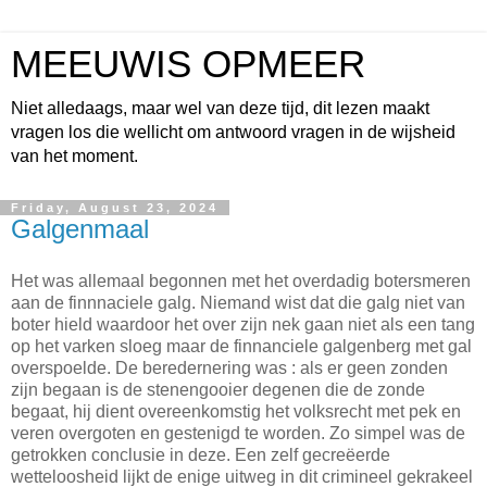
MEEUWIS OPMEER
Niet alledaags, maar wel van deze tijd, dit lezen maakt
vragen los die wellicht om antwoord vragen in de wijsheid
van het moment.
Friday, August 23, 2024
Galgenmaal
Het was allemaal begonnen met het overdadig botersmeren
aan de finnnaciele galg. Niemand wist dat die galg niet van
boter hield waardoor het over zijn nek gaan niet als een tang
op het varken sloeg maar de finnanciele galgenberg met gal
overspoelde. De beredernering was : als er geen zonden
zijn begaan is de stenengooier degenen die de zonde
begaat, hij dient overeenkomstig het volksrecht met pek en
veren overgoten en gestenigd te worden. Zo simpel was de
getrokken conclusie in deze. Een zelf gecreëerde
wetteloosheid lijkt de enige uitweg in dit crimineel gekrakeel