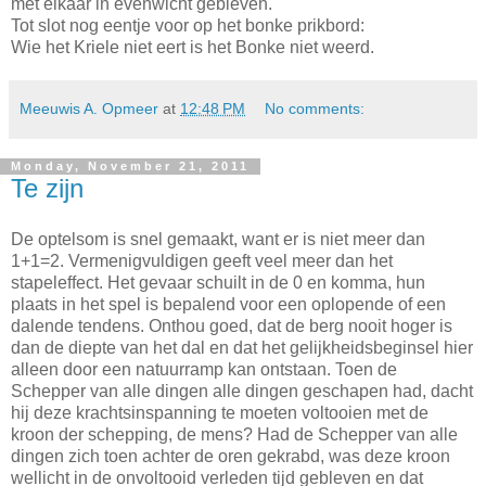
met elkaar in evenwicht gebleven.
Tot slot nog eentje voor op het bonke prikbord:
Wie het Kriele niet eert is het Bonke niet weerd.
Meeuwis A. Opmeer
at
12:48 PM
No comments:
Monday, November 21, 2011
Te zijn
De optelsom is snel gemaakt, want er is niet meer dan
1+1=2. Vermenigvuldigen geeft veel meer dan het
stapeleffect. Het gevaar schuilt in de 0 en komma, hun
plaats in het spel is bepalend voor een oplopende of een
dalende tendens. Onthou goed, dat de berg nooit hoger is
dan de diepte van het dal en dat het gelijkheidsbeginsel hier
alleen door een natuurramp kan ontstaan. Toen de
Schepper van alle dingen alle dingen geschapen had, dacht
hij deze krachtsinspanning te moeten voltooien met de
kroon der schepping, de mens? Had de Schepper van alle
dingen zich toen achter de oren gekrabd, was deze kroon
wellicht in de onvoltooid verleden tijd gebleven en dat