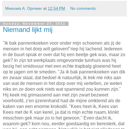
Meeuwis A. Opmeer
at
12:54 PM
No comments:
Sunday, November 27, 2011
Niemand lijkt mij
"Ik bak pannenkoeken voor onder mijn schoenen als jij de
mensen in het dorp wilt geloven!"riep hij lachend. Iedereen
in de buurt sprak er over dat hij een beetje gek was, maar zo
gek? In zijn tot werkplaats omgevormde tuinhuis was hij
bezig het smidsvuur met een echte trapbalg gloeiend heet
op te jagen om te smeden. "Ja ik bak pannenkoeken van dik
en zwaar staal, dat bedoel ik natuurlijk, ik trek me niks aan
van wat de mensen in het dorp over mij vertellen, ze weten
niks en ze doen ook niets wat spannend zou kunnen zijn."
Hij keek mij grimassend aan met zijn zwart bezweet
voorhoofd, z'en ijzerenhand had de mijne omklemd als de
kaken van een enorme krokodil. "Kees heet ik, Kees van
Kees met de K van kerel, ja dat is mijn echte naam, klinkt
misschien gek maar zo is het gewoon." Even dacht ik,
waarom gek? kom nou, eerder goedaardig en beresterk, dat