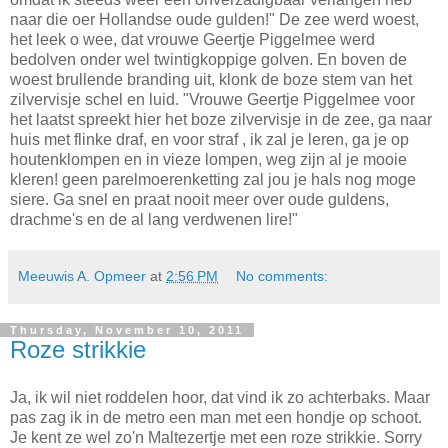
naar die oer Hollandse oude gulden!" De zee werd woest,
het leek o wee, dat vrouwe Geertje Piggelmee werd
bedolven onder wel twintigkoppige golven. En boven de
woest brullende branding uit, klonk de boze stem van het
zilvervisje schel en luid. "Vrouwe Geertje Piggelmee voor
het laatst spreekt hier het boze zilvervisje in de zee, ga naar
huis met flinke draf, en voor straf , ik zal je leren, ga je op
houtenklompen en in vieze lompen, weg zijn al je mooie
kleren! geen parelmoerenketting zal jou je hals nog moge
siere. Ga snel en praat nooit meer over oude guldens,
drachme's en de al lang verdwenen lire!"
Meeuwis A. Opmeer
at
2:56 PM
No comments:
Thursday, November 10, 2011
Roze strikkie
Ja, ik wil niet roddelen hoor, dat vind ik zo achterbaks. Maar
pas zag ik in de metro een man met een hondje op schoot.
Je kent ze wel zo'n Maltezertje met een roze strikkie. Sorry