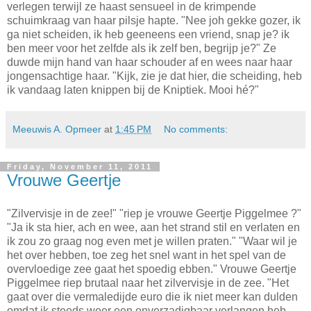
verlegen terwijl ze haast sensueel in de krimpende
schuimkraag van haar pilsje hapte. "Nee joh gekke gozer, ik
ga niet scheiden, ik heb geeneens een vriend, snap je? ik
ben meer voor het zelfde als ik zelf ben, begrijp je?" Ze
duwde mijn hand van haar schouder af en wees naar haar
jongensachtige haar. "Kijk, zie je dat hier, die scheiding, heb
ik vandaag laten knippen bij de Kniptiek. Mooi hé?"
Meeuwis A. Opmeer
at
1:45 PM
No comments:
Friday, November 11, 2011
Vrouwe Geertje
"Zilvervisje in de zee!" "riep je vrouwe Geertje Piggelmee ?"
"Ja ik sta hier, ach en wee, aan het strand stil en verlaten en
ik zou zo graag nog even met je willen praten." "Waar wil je
het over hebben, toe zeg het snel want in het spel van de
overvloedige zee gaat het spoedig ebben." Vrouwe Geertje
Piggelmee riep brutaal naar het zilvervisje in de zee. "Het
gaat over die vermaledijde euro die ik niet meer kan dulden
omdat ik steeds weer een onverzadigbaar verlangen heb