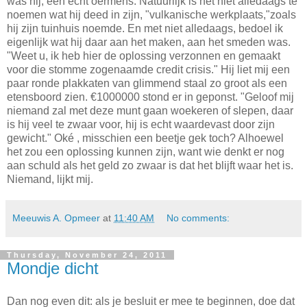
was hij, een echt oermens. Natuurlijk is het niet alledaags te
noemen wat hij deed in zijn, "vulkanische werkplaats,"zoals
hij zijn tuinhuis noemde. En met niet alledaags, bedoel ik
eigenlijk wat hij daar aan het maken, aan het smeden was.
"Weet u, ik heb hier de oplossing verzonnen en gemaakt
voor die stomme zogenaamde credit crisis." Hij liet mij een
paar ronde plakkaten van glimmend staal zo groot als een
etensboord zien. €1000000 stond er in geponst. "Geloof mij
niemand zal met deze munt gaan woekeren of slepen, daar
is hij veel te zwaar voor, hij is echt waardevast door zijn
gewicht." Oké , misschien een beetje gek toch? Alhoewel
het zou een oplossing kunnen zijn, want wie denkt er nog
aan schuld als het geld zo zwaar is dat het blijft waar het is.
Niemand, lijkt mij.
Meeuwis A. Opmeer
at
11:40 AM
No comments:
Thursday, November 24, 2011
Mondje dicht
Dan nog even dit: als je besluit er mee te beginnen, doe dat