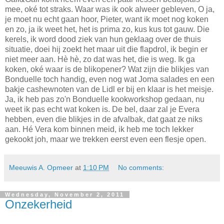
mee, oké tot straks. Waar was ik ook alweer gebleven, O ja,
je moet nu echt gaan hoor, Pieter, want ik moet nog koken
en zo, ja ik weet het, het is prima zo, kus kus tot gauw. Die
kerels, ik word dood ziek van hun geklaag over de thuis
situatie, doei hij zoekt het maar uit die flapdrol, ik begin er
niet meer aan. Hè hè, zo dat was het, die is weg. Ik ga
koken, oké waar is de blikopener? Wat zijn die blikjes van
Bonduelle toch handig, even nog wat Joma salades en een
bakje cashewnoten van de Lidl er bij en klaar is het meisje.
Ja, ik heb pas zo'n Bonduelle kookworkshop gedaan, nu
weet ik pas echt wat koken is. De bel, daar zal je Evera
hebben, even die blikjes in de afvalbak, dat gaat ze niks
aan. Hé Vera kom binnen meid, ik heb me toch lekker
gekookt joh, maar we trekken eerst even een flesje open.
Meeuwis A. Opmeer
at
1:10 PM
No comments:
Wednesday, November 2, 2011
Onzekerheid