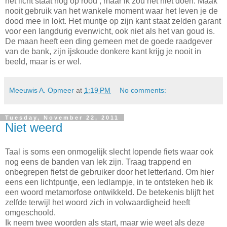
het licht staat nog op rood , maar ik zou het niet doen. Maak
nooit gebruik van het wankele moment waar het leven je de
dood mee in lokt. Het muntje op zijn kant staat zelden garant
voor een langdurig evenwicht, ook niet als het van goud is.
De maan heeft een ding gemeen met de goede raadgever
van de bank, zijn ijskoude donkere kant krijg je nooit in
beeld, maar is er wel.
Meeuwis A. Opmeer
at
1:19 PM
No comments:
Tuesday, November 22, 2011
Niet weerd
Taal is soms een onmogelijk slecht lopende fiets waar ook
nog eens de banden van lek zijn. Traag trappend en
onbegrepen fietst de gebruiker door het letterland. Om hier
eens een lichtpuntje, een ledlampje, in te ontsteken heb ik
een woord metamorfose ontwikkeld. De betekenis blijft het
zelfde terwijl het woord zich in volwaardigheid heeft
omgeschoold.
Ik neem twee woorden als start, maar wie weet als deze