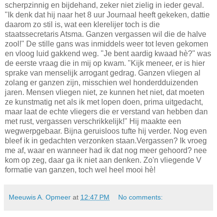
scherpzinnig en bijdehand, zeker niet zielig in ieder geval.
"Ik denk dat hij naar het 8 uur Journaal heeft gekeken, dattie
daarom zo stil is, wat een klerelijer toch is die
staatssecretaris Atsma. Ganzen vergassen wil die de halve
zool!" De stille gans was inmiddels weer tot leven gekomen
en vloog luid gakkend weg. "Je bent aardig kwaad hè?" was
de eerste vraag die in mij op kwam. "Kijk meneer, er is hier
sprake van menselijk arrogant gedrag. Ganzen vliegen al
zolang er ganzen zijn, misschien wel honderdduizenden
jaren. Mensen vliegen niet, ze kunnen het niet, dat moeten
ze kunstmatig net als ik met lopen doen, prima uitgedacht,
maar laat de echte vliegers die er verstand van hebben dan
met rust, vergassen verschrikkelijk!" Hij maakte een
wegwerpgebaar. Bijna geruisloos tufte hij verder. Nog even
bleef ik in gedachten verzonken staan.Vergassen? Ik vroeg
me af, waar en wanneer had ik dat nog meer gehoord? nee
kom op zeg, daar ga ik niet aan denken. Zo'n vliegende V
formatie van ganzen, toch wel heel mooi hè!
Meeuwis A. Opmeer
at
12:47 PM
No comments: