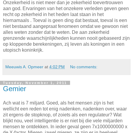
Onzekerheid is niet meer dan je zekerheid toevertrouwen
aan god. Ervaringen van het onzekere verleden geven geen
recht op zekerheid in het heden laat staan in het
hiernamaals . Toeval is geen ding dat bestaat, toeval is een
niet bestaand aangepraat fenomeen omdat we gewoon niet
alles weten zonder dat te weten. De aan zekerheid
grenzende waarschijnlijkheden kunnen nooit gebaseerd zijn
op kloppende berekeningen, zij leven als koningen in een
utopisch koninkrijk.
Meeuwis A. Opmeer
at
4:02 PM
No comments:
Tuesday, November 1, 2011
Gemier
Ach wat is 7 miljard. Goed, als het mensen zijn is het
wellicht een reden tot enig nadenken, nadenken over, waar
zit ergens de stopknop, of zoiets als een regulateur? Wat
blijkt nou, veel intelligentie is er niet bij die vele miljarden
mensen te ontdekken. In ieder geval geen 7x1000000000 x
de X-factor. Mieren, jawel mieren, ze zijn er in heelveel