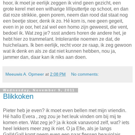
hoor, ik moet je eerlijk zeggen ik vind geen gezicht, een
grote kerel met een witharige lilliputtertje op schoot, en dan
dat roze strikkie, geen porem, neem dan rood dat staat nog
een beetje stoer, denk ik zo. Hé kom is, nee geen gegeit,
even in je oor, het zal wel een homo zijn geweest, die vent,
bedoel ik. Wat zeg je? ssst anders horen de andere het, je
hebt hier zo trammelant. Intolerantie noemen ze dat, de
huichelaars. Ik ben eerlijk, recht voor ze raap, ik zeg gewoon
wat ik denk en als ze dat niet kunnen hebben, nou ja,
jammer dan, daar kan ik niks aan doen.
Meeuwis A. Opmeer
at
2:08 PM
No comments:
Wednesday, November 9, 2011
Blikkoken
Pieter heb je even? ik moet even bellen met mijn vriendin.
Hé hallo Evera , zeg zou je het leuk vinden om bij mij te
komen eten. Wat zeg je? ja ik kook vanavond zelf, wat? iets
heel lekkers meer zeg ik niet. O ja Efie, als je langs
Gall&Gall komt neem even een paar flessen beaujolais