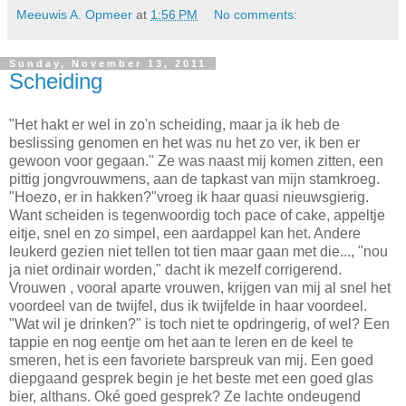
Meeuwis A. Opmeer
at
1:56 PM
No comments:
Sunday, November 13, 2011
Scheiding
"Het hakt er wel in zo'n scheiding, maar ja ik heb de
beslissing genomen en het was nu het zo ver, ik ben er
gewoon voor gegaan." Ze was naast mij komen zitten, een
pittig jongvrouwmens, aan de tapkast van mijn stamkroeg.
"Hoezo, er in hakken?"vroeg ik haar quasi nieuwsgierig.
Want scheiden is tegenwoordig toch pace of cake, appeltje
eitje, snel en zo simpel, een aardappel kan het. Andere
leukerd gezien niet tellen tot tien maar gaan met die..., "nou
ja niet ordinair worden," dacht ik mezelf corrigerend.
Vrouwen , vooral aparte vrouwen, krijgen van mij al snel het
voordeel van de twijfel, dus ik twijfelde in haar voordeel.
"Wat wil je drinken?" is toch niet te opdringerig, of wel? Een
tappie en nog eentje om het aan te leren en de keel te
smeren, het is een favoriete barspreuk van mij. Een goed
diepgaand gesprek begin je het beste met een goed glas
bier, althans. Oké goed gesprek? Ze lachte ondeugend