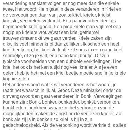
verandering aanslaat volgen er nog meer dan die enkele
twee. Het woord Klein gaat in deze veranderen in Kriel en
de vervoegingen daar van, zoals: kriel, krieler, krielst
krielste, verkrielen, verkrield, Een paar voorbeelden als
beginnende krielligheid: Een piep kriele man vrijt met een
nog piep krielere vrouw(wat een kriel gefriemel
trouwens)maar oké we gaan verder. Kriele zaken zijn
dikwijls veel minder kriel dan ze lijken. Ik schep een heel
kriel beetje op, het krielste foutje zit soms in een nano kriel
schroefje, of zo je wilt, een nano kriel boutje. Dit zijn
typische voorbeelden van een dubbele verkrielingen. Hoe
kriel het ook is het kan altijd nog veel krieler. Als je even
oefent heb je het met een kriel beetje moeite snel in je kriele
koppie zitten.
Het andere woord wat ik wil veranderen is het woord, je
raadt het waarschijnlijk al, Groot. Deze minkukel onder de
omvangswoorden gaat veranderen in Bonk. Vervoegingen
kunnen zijn: Bonk, bonker, bonkerder, bonkst, verbonken,
bonkheden, bonkheidswaanzin, het verbonken van de
mogelijkheden maken de angst om te verliezen krieler. Zo
bonk als zij is in denken zo kriel is hij in zijn
gedachteloosheid. Als de verbonking wordt verkrield is alles