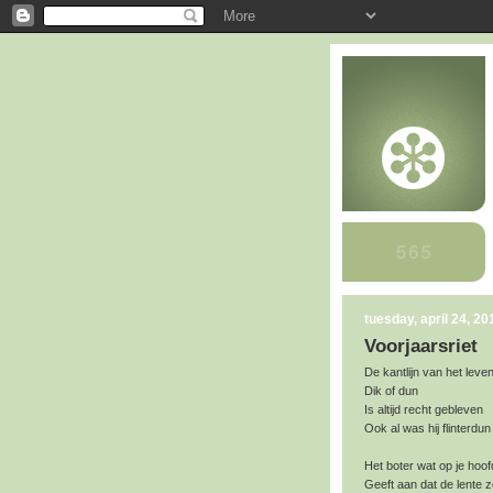
tuesday, april 24, 20
Voorjaarsriet
De kantlijn van het leve
Dik of dun
Is altijd recht gebleven
Ook al was hij flinterdun
Het boter wat op je hoofd
Geeft aan dat de lente 