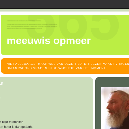
meeuwis opmeer
NIET ALLEDAAGS, MAAR WEL VAN DEZE TIJD, DIT LEZEN MAAKT VRAGEN
OM ANTWOORD VRAGEN IN DE WIJSHEID VAN HET MOMENT.
18
n
 blijkt te smelten
zon heter is dan gedacht