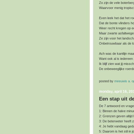
Zo zijn de vele boterber
Waarvoor menig tropisc
Even leek het dat het ro
Dat de bonte vlinders h
Weer recht kregen op e
Maar zwarte asfaltwege
Ze zijn voor het landsc
Onbetrouwbaar als de l
Ach was de kantlijn maar
Want ook al is iedereen
Ik blijf zien wat jij miss
De onbeweeglijke roerdo
posted by
meeuwis a. 
monday, april 16, 20
Een stap uit de
De 7 antwoord en vrag
1: Binnen de halve minuu
2: Grenzen geven altijd 
3: De beterweter heeft 
4: Je hebt vandaag ged
5: Daarom is het stil in 