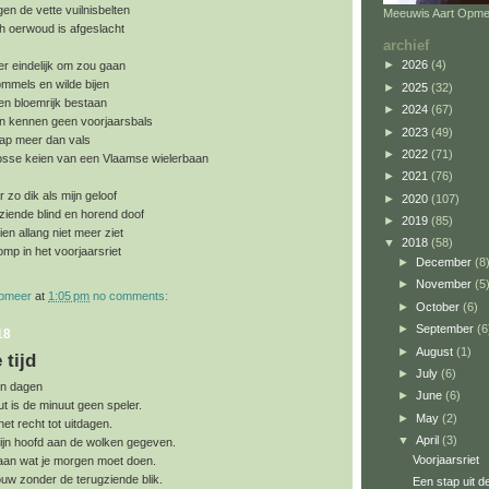
gen de vette vuilnisbelten
Meeuwis Aart Opme
h oerwoud is afgeslacht
archief
►
2026
(4)
er eindelijk om zou gaan
ommels en wilde bijen
►
2025
(32)
en bloemrijk bestaan
►
2024
(67)
n kennen geen voorjaarsbals
►
2023
(49)
hap meer dan vals
►
2022
(71)
osse keien van een Vlaamse wielerbaan
►
2021
(76)
 zo dik als mijn geloof
►
2020
(107)
 ziende blind en horend doof
►
2019
(85)
chien allang niet meer ziet
▼
2018
(58)
mp in het voorjaarsriet
►
December
(8
►
November
(5
opmeer
at
1:05 pm
no comments:
►
October
(6)
►
September
(6
18
►
August
(1)
 tijd
►
July
(6)
en dagen
►
June
(6)
t is de minuut geen speler.
►
May
(2)
het recht tot uitdagen.
▼
April
(3)
zijn hoofd aan de wolken gegeven.
Voorjaarsriet
aan wat je morgen moet doen.
jouw zonder de terugziende blik.
Een stap uit de