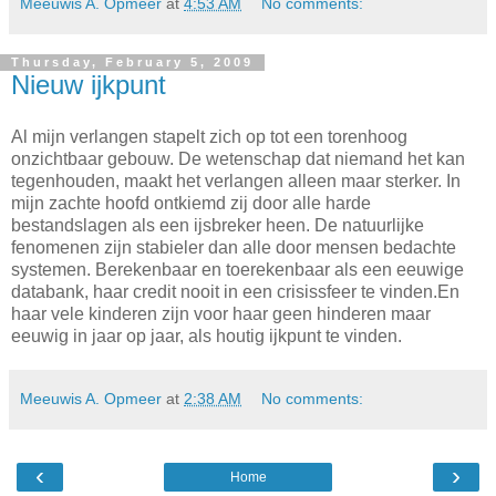
Meeuwis A. Opmeer
at
4:53 AM
No comments:
Thursday, February 5, 2009
Nieuw ijkpunt
Al mijn verlangen stapelt zich op tot een torenhoog
onzichtbaar gebouw. De wetenschap dat niemand het kan
tegenhouden, maakt het verlangen alleen maar sterker. In
mijn zachte hoofd ontkiemd zij door alle harde
bestandslagen als een ijsbreker heen. De natuurlijke
fenomenen zijn stabieler dan alle door mensen bedachte
systemen. Berekenbaar en toerekenbaar als een eeuwige
databank, haar credit nooit in een crisissfeer te vinden.En
haar vele kinderen zijn voor haar geen hinderen maar
eeuwig in jaar op jaar, als houtig ijkpunt te vinden.
Meeuwis A. Opmeer
at
2:38 AM
No comments:
‹
›
Home