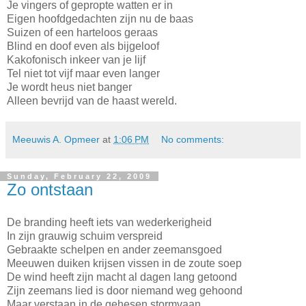
Je vingers of gepropte watten er in
Eigen hoofdgedachten zijn nu de baas
Suizen of een harteloos geraas
Blind en doof even als bijgeloof
Kakofonisch inkeer van je lijf
Tel niet tot vijf maar even langer
Je wordt heus niet banger
Alleen bevrijd van de haast wereld.
Meeuwis A. Opmeer
at
1:06 PM
No comments:
Sunday, February 22, 2009
Zo ontstaan
De branding heeft iets van wederkerigheid
In zijn grauwig schuim verspreid
Gebraakte schelpen en ander zeemansgoed
Meeuwen duiken krijsen vissen in de zoute soep
De wind heeft zijn macht al dagen lang getoond
Zijn zeemans lied is door niemand weg gehoond
Maar verstaan in de gehesen stormvaan