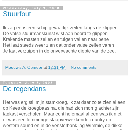
Wednesday, July 9, 2008
Stuurfout
Ik zag eens een schip gevaarlijk zeilen langs de klippen
De valse stuurmanskunst wist aan boord te glippen
Krakende masten zeilen en tuigen vallen naar bene
Het laat steeds weer zien dat onder valse zeilen varen
Je laat verzuipen in de onverwachte diepte van de zee.
Meeuwis A. Opmeer
at
12:31 PM
No comments:
Tuesday, July 8, 2008
De regendans
Het was erg stil mijn stamkroeg, ik zat daar zo te zien alleen,
op Kees de kroegbaas na, die had zich morrig achter zijn
tapkast verscholen. Maar echt helemaal alleen was ik niet,
er was een lommerige slaapverwekkende country en
western sound en in de vensterbank lag Wimmie, de dikke