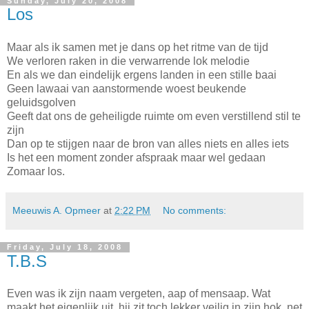
Sunday, July 20, 2008
Los
Maar als ik samen met je dans op het ritme van de tijd
We verloren raken in die verwarrende lok melodie
En als we dan eindelijk ergens landen in een stille baai
Geen lawaai van aanstormende woest beukende
geluidsgolven
Geeft dat ons de geheiligde ruimte om even verstillend stil te
zijn
Dan op te stijgen naar de bron van alles niets en alles iets
Is het een moment zonder afspraak maar wel gedaan
Zomaar los.
Meeuwis A. Opmeer
at
2:22 PM
No comments:
Friday, July 18, 2008
T.B.S
Even was ik zijn naam vergeten, aap of mensaap. Wat
maakt het eigenlijk uit, hij zit toch lekker veilig in zijn hok, net