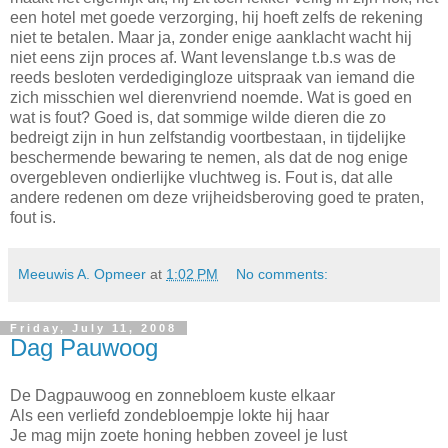
een hotel met goede verzorging, hij hoeft zelfs de rekening
niet te betalen. Maar ja, zonder enige aanklacht wacht hij
niet eens zijn proces af. Want levenslange t.b.s was de
reeds besloten verdedigingloze uitspraak van iemand die
zich misschien wel dierenvriend noemde. Wat is goed en
wat is fout? Goed is, dat sommige wilde dieren die zo
bedreigt zijn in hun zelfstandig voortbestaan, in tijdelijke
beschermende bewaring te nemen, als dat de nog enige
overgebleven ondierlijke vluchtweg is. Fout is, dat alle
andere redenen om deze vrijheidsberoving goed te praten,
fout is.
Meeuwis A. Opmeer
at
1:02 PM
No comments:
Friday, July 11, 2008
Dag Pauwoog
De Dagpauwoog en zonnebloem kuste elkaar
Als een verliefd zondebloempje lokte hij haar
Je mag mijn zoete honing hebben zoveel je lust