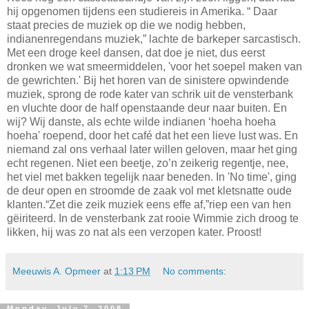
hij opgenomen tijdens een studiereis in Amerika. “ Daar
staat precies de muziek op die we nodig hebben,
indianenregendans muziek,” lachte de barkeper sarcastisch.
Met een droge keel dansen, dat doe je niet, dus eerst
dronken we wat smeermiddelen, 'voor het soepel maken van
de gewrichten.' Bij het horen van de sinistere opwindende
muziek, sprong de rode kater van schrik uit de vensterbank
en vluchte door de half openstaande deur naar buiten. En
wij? Wij danste, als echte wilde indianen ‘hoeha hoeha
hoeha' roepend, door het café dat het een lieve lust was. En
niemand zal ons verhaal later willen geloven, maar het ging
echt regenen. Niet een beetje, zo’n zeikerig regentje, nee,
het viel met bakken
tegelijk naar beneden. In 'No time', ging
de deur open en stroomde de zaak vol met kletsnatte oude
klanten.“Zet die zeik muziek eens effe af,”riep een van hen
gëiriteerd. In de vensterbank zat rooie Wimmie zich droog te
likken, hij was zo nat als een verzopen kater. Proost!
Meeuwis A. Opmeer
at
1:13 PM
No comments:
Monday, July 7, 2008