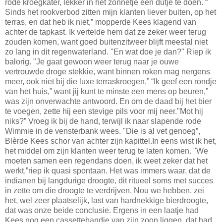
rode kroegkater, lekker in het zonnetje een dutje te doen. “
Sinds het rookverbod zitten mijn klanten liever buiten, op het
terras, en dat heb ik niet,” mopperde Kees klagend van
achter de tapkast. Ik vertelde hem dat ze zeker weer terug
zouden komen, want goed buitenzitweer blijft meestal niet
zo lang in dit regenwaterland. "En wat doe je dan?" Riep ik
balorig. "Je gaat gewoon weer terug naar je ouwe
vertrouwde droge stekkie, want binnen roken mag nergens
meer, ook niet bij die luxe terraskroegen.” “Ik geef een rondje
van het huis,” want jij kunt te minste een mens op beuren,”
was zijn onverwachte antwoord. En om de daad bij het bier
te voegen, zette hij een stevige pils voor mij neer."Mot hij
niks?” Vroeg ik bij de hand, terwijl ik naar slapende rode
Wimmie in de vensterbank wees. "Die is al vet genoeg”,
Blèrde Kees schor van achter zijn kapittel.In eens wist ik het,
het middel om zijn klanten weer terug te laten komen. "We
moeten samen een regendans doen, ik weet zeker dat het
werkt,”riep ik quasi spontaan. Het was immers waar, dat de
indianen bij langdurige droogte, dit ritueel soms met succes
in zette om die droogte te verdrijven. Nou we hebben, zei
het, wel zeer plaatselijk, last van hardnekkige bierdroogte,
dat was onze beide conclusie. Ergens in een laatje had
Kees nog een cassettebandje van zijn zoon liggen, dat had