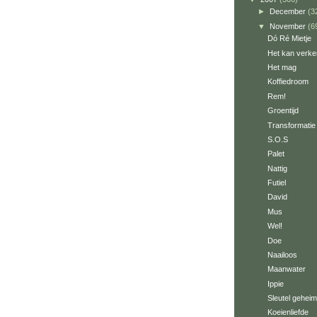
►
December
(3
▼
November
(6
Dó Ré Mietje
Het kan verke
Het mag
Koffiedroom
Rem!
Groentijd
Transformatie
S.O.S
Palet
Nattig
Futiel
David
Mus
Wel!
Doe
Naailoos
Maanwater
Ippie
Sleutel geheim
Koeienliefde