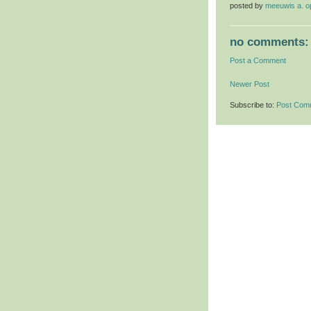
posted by
meeuwis a. 
no comments:
Post a Comment
Newer Post
Subscribe to:
Post Com