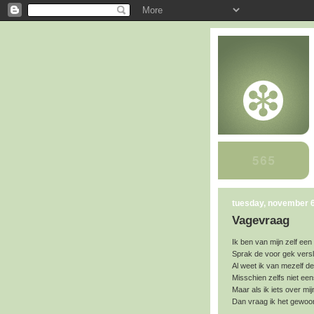
tuesday, november 6
Vagevraag
I
k ben van mijn zelf ee
Sprak de voor gek vers
Al weet ik van mezelf de
Misschien zelfs niet eens
Maar als ik iets over mi
Dan vraag ik het gewoon