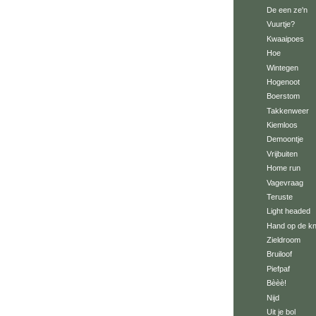
De een ze'n
Vuurtje?
Kwaaipoes
Hoe
Wintegen
Hogenoot
Boerstom
Takkenweer
Kiemloos
Demoontje
Vrijbuiten
Home run
Vagevraag
Teruste
Light headed
Hand op de kn
Zieldroom
Bruiloof
Piefpaf
Bèèè!
Nijd
Uit je bol