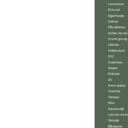
Levenskort
Echt wel
Eigenhoutje
Gebral
Effe dimmen
Achter het net
Vrucht gevolg
Libertas
Helderziend
5/12
Ouderloos
Waaris
Rolmaat
2K
Geen aplaus
Vrammie
Telraam
Pitzit
Hardeschijf
Last but not le
Steuntje
Blikopener