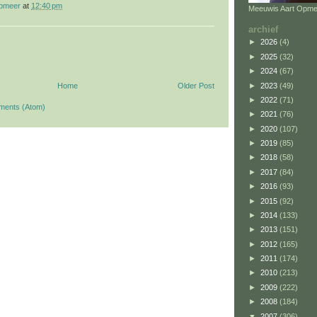
opmeer
at
12:40 pm
Meeuwis Aart Opme
archief
►
2026
(4)
►
2025
(32)
►
2024
(67)
►
2023
(49)
Home
Older Post
►
2022
(71)
ments (Atom)
►
2021
(76)
►
2020
(107)
►
2019
(85)
►
2018
(58)
►
2017
(84)
►
2016
(93)
►
2015
(92)
►
2014
(133)
►
2013
(151)
►
2012
(165)
►
2011
(174)
►
2010
(213)
►
2009
(222)
►
2008
(184)
▼
2007
(306)