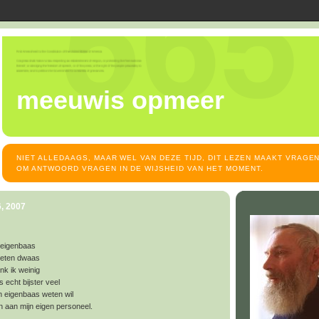
meeuwis opmeer
NIET ALLEDAAGS, MAAR WEL VAN DEZE TIJD, DIT LEZEN MAAKT VRAGEN
OM ANTWOORD VRAGEN IN DE WIJSHEID VAN HET MOMENT.
, 2007
n eigenbaas
leten dwaas
nk ik weinig
 echt bijster veel
jn eigenbaas weten wil
 aan mijn eigen personeel.