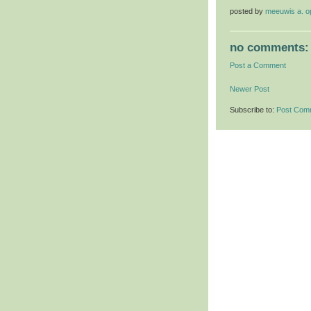
posted by
meeuwis a. 
no comments:
Post a Comment
Newer Post
Subscribe to:
Post Com