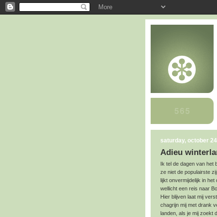
saturday, october 24
Adieu winterl
Ik tel de dagen van het 
ze niet de populairste z
lijkt onvermijdelijk in h
wellicht een reis naar B
Hier blijven laat mij ver
chagrijn mij met drank v
landen, als je mij zoekt