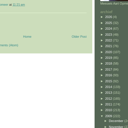
Meeuwis Aart Opme
opmeer
at
11:21 am
archief
►
2026
(4)
►
2025
(32)
►
2024
(67)
►
2023
(49)
Home
Older Post
►
2022
(71)
ments (Atom)
►
2021
(76)
►
2020
(107)
►
2019
(85)
►
2018
(58)
►
2017
(84)
►
2016
(93)
►
2015
(92)
►
2014
(133)
►
2013
(151)
►
2012
(165)
►
2011
(174)
►
2010
(213)
▼
2009
(222)
►
December
(2
►
November
(2