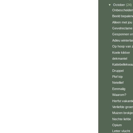
▼
October
(24)
Onbescheide
Beeld bepalen
Alleen met jou
Gevelreclame
Gesponnen vri
Adieu winterla
Op hoop van 
Koele kikker
dekmantel
Kattebellekwa
Druppel
Plof kip
Netellief
Eenmalig
Waarom?
Herfst vakanti
Verliefde groe
Muizen brokje
Nechte liefde
Opium
Letter vlucht