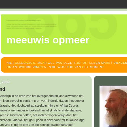
meeuwis opmeer
NIET ALLEDAAGS, MAAR WEL VAN DEZE TIJD, DIT LEZEN MAAKT VRAGEN
OM ANTWOORD VRAGEN IN DE WIJSHEID VAN HET MOMENT.
, 2009
and
baldakijn in de uren van het overgeschoten jaar, al wetend dat
ijn. Nog zoveel in zonlicht uren verminderde dagen, het donker
et dragen. Het vluchtgedrag steekt in mijn ziel, Afrika Cyprus,
onaire of een ander onbekend hemelrijk als lerende stagiaire.
stijven in bloed en botten, het meteorologen venijn doet het
erzotten. Vaarwel het ga u goed in deze voor mij te koude lage
 dan vind je mij op een van die zonnige palmenstranden.