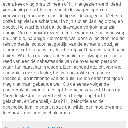
even, keek vlug om zich heen of hij niet gezien werd, deed
voorzichtig de achterdeur van de lijkwagen open en
verdween geruisloos naast de lijkkist de wagen in. Met een
doffe klap viel de achterdeur in zijn slot en Jan lag droog en
doodstil te wachten tot dat de lijkwagen vertrok naar zijn
dorpje. Via de provincieweg reed de wagen de autosnelweg
op. Jan die, na enige kilometers, wel eens wilde zien hoe de
reis vorderde, schoof het gordijn van de achterruit opzij en
gluurde met zijn haast mythische kop vol haar en baard naar
buiten. Wat Jan niet wist dat er achter de lijkwagen de auto
reed van een de nabestaande van de overleden persoon
waar Jan naast lag in wagen. Een lachend gezicht van wie
dan ook in deze situatie, het veroorzaakte een paniek
reactie bij de inzittende van de auto. Bellen onder het rijden
mag niet maar gebeurde wel. Op de eerste volgende
parkeerplaats werd er gestopt. Niemand was echt boos op
Vriendelijke Jan, er werd zelf een beetje opgelucht
gelachen, en Vriendelijk Jan? Hij beloofde aan de
geschokte familieleden, als ze dat wilde, een mooie warme
toespraak met heel veel bloemen.