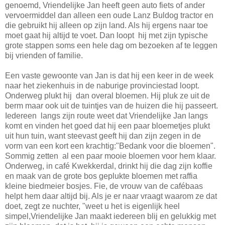
genoemd, Vriendelijke Jan heeft geen auto fiets of ander
vervoermiddel dan alleen een oude Lanz Buldog tractor en
die gebruikt hij alleen op zijn land. Als hij ergens naar toe
moet gaat hij altijd te voet. Dan loopt hij met zijn typische
grote stappen soms een hele dag om bezoeken af te leggen
bij vrienden of familie.
Een vaste gewoonte van Jan is dat hij een keer in de week
naar het ziekenhuis in de naburige provinciestad loopt.
Onderweg plukt hij dan overal bloemen. Hij pluk ze uit de
berm maar ook uit de tuintjes van de huizen die hij passeert.
Iedereen langs zijn route weet dat Vriendelijke Jan langs
komt en vinden het goed dat hij een paar bloemetjes plukt
uit hun tuin, want steevast geeft hij dan zijn zegen in de
vorm van een kort een krachtig:"Bedank voor die bloemen".
Sommig zetten al een paar mooie bloemen voor hem klaar.
Onderweg, in café Kwekkerdal, drinkt hij die dag zijn koffie
en maak van de grote bos geplukte bloemen met raffia
kleine biedmeier bosjes. Fie, de vrouw van de cafébaas
helpt hem daar altijd bij. Als je er naar vraagt waarom ze dat
doet, zegt ze nuchter, "weet u het is eigenlijk heel
simpel,Vriendelijke Jan maakt iedereen blij en gelukkig met