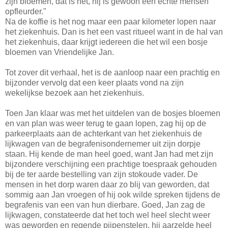
zijn bloemen, dat is het, hij is gewoon een echte mensen
opfleurder."
Na de koffie is het nog maar een paar kilometer lopen naar
het ziekenhuis. Dan is het een vast ritueel want in de hal van
het ziekenhuis, daar krijgt iedereen die het wil een bosje
bloemen van Vriendelijke Jan.
Tot zover dit verhaal, het is de aanloop naar een prachtig en
bijzonder vervolg dat een keer plaats vond na zijn
wekelijkse bezoek aan het ziekenhuis.
Toen Jan klaar was met het uitdelen van de bosjes bloemen
en van plan was weer terug te gaan lopen, zag hij op de
parkeerplaats aan de achterkant van het ziekenhuis de
lijkwagen van de begrafenisondernemer uit zijn dorpje
staan. Hij kende de man heel goed, want Jan had met zijn
bijzondere verschijning een prachtige toespraak gehouden
bij de ter aarde bestelling van zijn stokoude vader. De
mensen in het dorp waren daar zo blij van geworden, dat
sommig aan Jan vroegen of hij ook wilde spreken tijdens de
begrafenis van een van hun dierbare. Goed, Jan zag de
lijkwagen, constateerde dat het toch wel heel slecht weer
was geworden en regende pijpenstelen, hij aarzelde heel