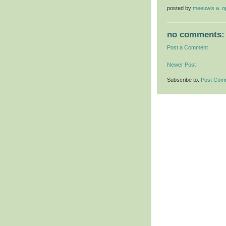
posted by
meeuwis a. 
no comments:
Post a Comment
Newer Post
Subscribe to:
Post Com