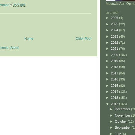
Meeuwis Aart Opme
opmeer
at
3:27 pm
archief
►
2026
(4)
►
2025
(32)
►
2024
(67)
►
2023
(49)
Home
Older Post
►
2022
(71)
ments (Atom)
►
2021
(76)
►
2020
(107)
►
2019
(85)
►
2018
(58)
►
2017
(84)
►
2016
(93)
►
2015
(92)
►
2014
(133)
►
2013
(151)
▼
2012
(165)
►
December
(2
►
November
(1
►
October
(12)
►
September
(1
►
July
(6)