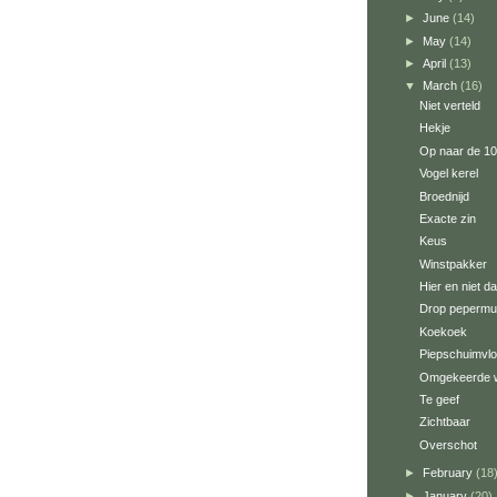
►
June
(14)
►
May
(14)
►
April
(13)
▼
March
(16)
Niet verteld
Hekje
Op naar de 1
Vogel kerel
Broednijd
Exacte zin
Keus
Winstpakker
Hier en niet d
Drop pepermu
Koekoek
Piepschuimvlo
Omgekeerde w
Te geef
Zichtbaar
Overschot
►
February
(18
►
January
(20)