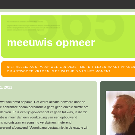
meeuwis opmeer
NIET ALLEDAAGS, MAAR WEL VAN DEZE TIJD, DIT LEZEN MAAKT VRAGEN
OM ANTWOORD VRAGEN IN DE WIJSHEID VAN HET MOMENT.
1, 2012
den wat toekomst bepaald. Dat wordt althans beweerd door de
ie schijnbare onomkeerbaarheid geeft geen enkele ruimte om
 denken. Er is een tijd geweest dat er geen tijd was, in die zin,
tie is meer dan een voortzetting van een opbouwend
oms nu ontstaan en soms nu verdwijnen, muterend
rerend afbouwend. Vooruitgang bestaat niet in de exacte zin