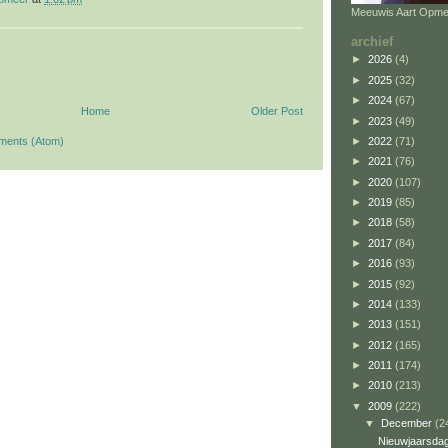
Meeuwis Aart Opme
archief
►
2026
(4)
►
2025
(32)
►
2024
(67)
Home
Older Post
►
2023
(49)
►
2022
(71)
ments (Atom)
►
2021
(76)
►
2020
(107)
►
2019
(85)
►
2018
(58)
►
2017
(84)
►
2016
(93)
►
2015
(92)
►
2014
(133)
►
2013
(151)
►
2012
(165)
►
2011
(174)
►
2010
(213)
▼
2009
(222)
▼
December
(2
Nieuwjaarsda