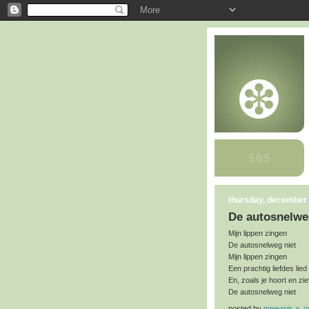
thursday, december 
De autosnelwe
Mijn lippen zingen
De autosnelweg niet
Mijn lippen zingen
Een prachtig liefdes lied
En, zoals je hoort en zie
De autosnelweg niet
posted by
meeuwis a. 