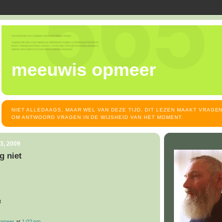
meeuwis opmeer
NIET ALLEDAAGS, MAAR WEL VAN DEZE TIJD, DIT LEZEN MAAKT VRAGEN
OM ANTWOORD VRAGEN IN DE WIJSHEID VAN HET MOMENT.
3, 2009
g niet
t
opmeer
at
1:02 pm