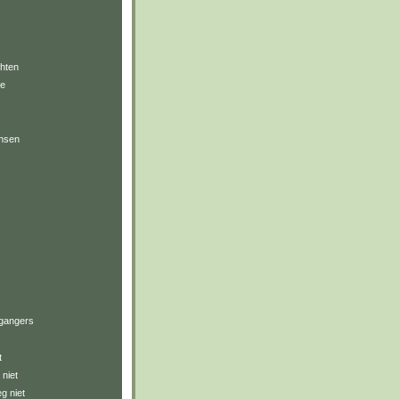
hten
je
nsen
gangers
t
 niet
g niet