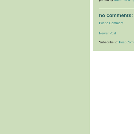
no comments:
Post a Comment
Newer Post
Subscribe to:
Post Com