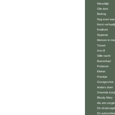
Wisseltijd
Olie dom
Bedrog
Nog even wac
Kerst verhaalt
Knalkurk
Stoptrein
Mensen in me
Toneel
A en B
Stille nacht
Boerenhart
Proberen
Kleiner
Prioritair
Gezagscrisis
Anders doen
Vreemde kost
Bloody Mary
Als een vergie
De struisvogel
De autosnelwe