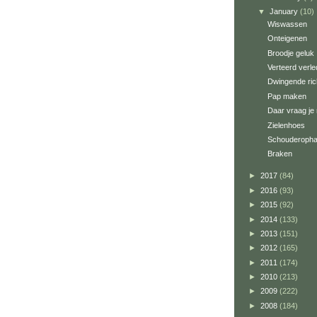
▼
January
(10)
Wiswassen
Onteigenen
Broodje geluk
Verteerd verl
Dwingende ric
Pap maken
Daar vraag je
Zielenhoes
Schouderopha
Braken
►
2017
(84)
►
2016
(93)
►
2015
(92)
►
2014
(133)
►
2013
(151)
►
2012
(165)
►
2011
(174)
►
2010
(213)
►
2009
(222)
►
2008
(184)