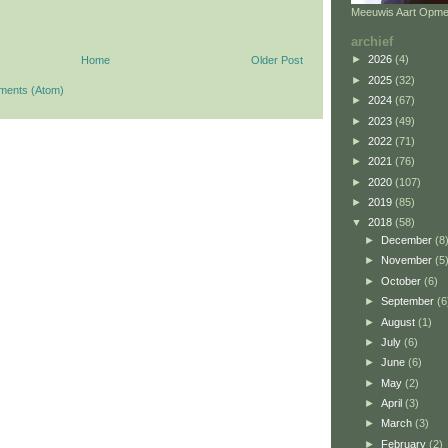
Meeuwis Aart Opme
archief
►
2026
(4)
Home
Older Post
►
2025
(32)
ments (Atom)
►
2024
(67)
►
2023
(49)
►
2022
(71)
►
2021
(76)
►
2020
(107)
►
2019
(85)
▼
2018
(58)
►
December
(8
►
November
(5
►
October
(6)
►
September
(6
►
August
(1)
►
July
(6)
►
June
(6)
►
May
(2)
►
April
(3)
►
March
(3)
►
February
(2)