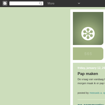
friday, january 12, 2
Pap maken
De vraag van vandaag h
morgen maak ik er pap 
posted by
meeuwis a. 