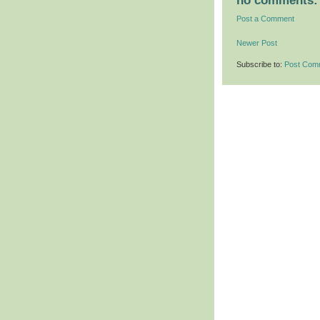
no comments:
Post a Comment
Newer Post
Subscribe to:
Post Com