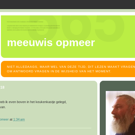
meeuwis opmeer
NIET ALLEDAAGS, MAAR WEL VAN DEZE TIJD, DIT LEZEN MAAKT VRAGEN
OM ANTWOORD VRAGEN IN DE WIJSHEID VAN HET MOMENT.
018
eb ik even boven in het keukenkastje gelegd,
van.
opmeer
at
1:34 am