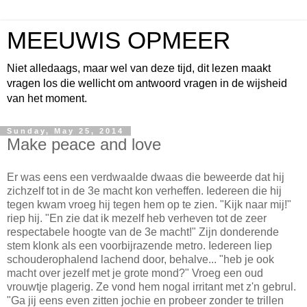
MEEUWIS OPMEER
Niet alledaags, maar wel van deze tijd, dit lezen maakt
vragen los die wellicht om antwoord vragen in de wijsheid
van het moment.
Sunday, May 25, 2014
Make peace and love
Er was eens een verdwaalde dwaas die beweerde dat hij
zichzelf tot in de 3e macht kon verheffen. Iedereen die hij
tegen kwam vroeg hij tegen hem op te zien. "Kijk naar mij!"
riep hij. "En zie dat ik mezelf heb verheven tot de zeer
respectabele hoogte van de 3e macht!" Zijn donderende
stem klonk als een voorbijrazende metro. Iedereen liep
schouderophalend lachend door, behalve... "heb je ook
macht over jezelf met je grote mond?" Vroeg een oud
vrouwtje plagerig. Ze vond hem nogal irritant met z'n gebrul.
"Ga jij eens even zitten jochie en probeer zonder te trillen