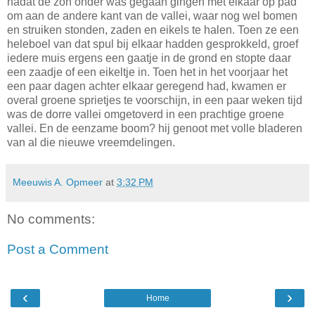
nadat de zon onder was gegaan gingen met elkaar op pad
om aan de andere kant van de vallei, waar nog wel bomen
en struiken stonden, zaden en eikels te halen. Toen ze een
heleboel van dat spul bij elkaar hadden gesprokkeld, groef
iedere muis ergens een gaatje in de grond en stopte daar
een zaadje of een eikeltje in. Toen het in het voorjaar het
een paar dagen achter elkaar geregend had, kwamen er
overal groene sprietjes te voorschijn, in een paar weken tijd
was de dorre vallei omgetoverd in een prachtige groene
vallei. En de eenzame boom? hij genoot met volle bladeren
van al die nieuwe vreemdelingen.
Meeuwis A. Opmeer
at
3:32 PM
No comments:
Post a Comment
‹
›
Home