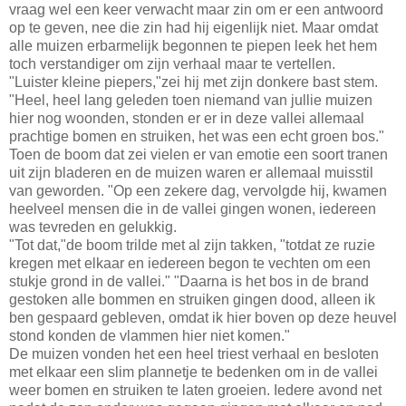
vraag wel een keer verwacht maar zin om er een antwoord
op te geven, nee die zin had hij eigenlijk niet. Maar omdat
alle muizen erbarmelijk begonnen te piepen leek het hem
toch verstandiger om zijn verhaal maar te vertellen.
"Luister kleine piepers,"zei hij met zijn donkere bast stem.
"Heel, heel lang geleden toen niemand van jullie muizen
hier nog woonden, stonden er er in deze vallei allemaal
prachtige bomen en struiken, het was een echt groen bos."
Toen de boom dat zei vielen er van emotie een soort tranen
uit zijn bladeren en de muizen waren er allemaal muisstil
van geworden. "Op een zekere dag, vervolgde hij, kwamen
heelveel mensen die in de vallei gingen wonen, iedereen
was tevreden en gelukkig.
"Tot dat,"de boom trilde met al zijn takken, "totdat ze ruzie
kregen met elkaar en iedereen begon te vechten om een
stukje grond in de vallei." "Daarna is het bos in de brand
gestoken alle bommen en struiken gingen dood, alleen ik
ben gespaard gebleven, omdat ik hier boven op deze heuvel
stond konden de vlammen hier niet komen."
De muizen vonden het een heel triest verhaal en besloten
met elkaar een slim plannetje te bedenken om in de vallei
weer bomen en struiken te laten groeien. Iedere avond net