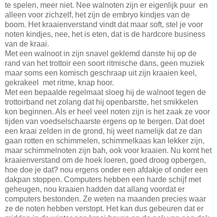
te spelen, meer niet. Nee walnoten zijn er eigenlijk puur en
alleen voor zichzelf, het zijn de embryo kindjes van de
boom. Het kraaienverstand vindt dat maar soft, stel je voor
noten kindjes, nee, het is eten, dat is de hardcore business
van de kraai.
Met een walnoot in zijn snavel geklemd danste hij op de
rand van het trottoir een soort ritmische dans, geen muziek
maar soms een komisch geschraap uit zijn kraaien keel,
gekrakeel met ritme, knap hoor.
Met een bepaalde regelmaat sloeg hij de walnoot tegen de
trottoirband net zolang dat hij openbarstte, het smikkelen
kon beginnen. Als er heel veel noten zijn is het zaak ze voor
tijden van voedselschaarste ergens op te bergen. Dat doet
een kraai zelden in de grond, hij weet namelijk dat ze dan
gaan rotten en schimmelen, schimmelkaas kan lekker zijn,
maar schimmelnoten zijn bah, ook voor kraaien. Nu komt het
kraaienverstand om de hoek loeren, goed droog opbergen,
hoe doe je dat? nou ergens onder een afdakje of onder een
dakpan stoppen. Computers hebben een harde schijf met
geheugen, nou kraaien hadden dat allang voordat er
computers bestonden. Ze weten na maanden precies waar
ze de noten hebben verstopt. Het kan dus gebeuren dat er