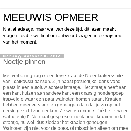
MEEUWIS OPMEER
Niet alledaags, maar wel van deze tijd, dit lezen maakt
vragen los die wellicht om antwoord vragen in de wijsheid
van het moment.
Monday, October 8, 2012
Nootje pinnen
Met verbazing zag ik een forse kraai de Notenkrakerssuite
van Tsaikovski dansen. Zijn haast potsierlijke dans vond
plaats in een autoluw achterafstraatje. Het straatje heeft aan
een kant huizen aan andere kant een drassig hondenpoep
trapveldje waar een paar walnoten bomen staan. Kraaien
hebben meer verstand en geheugen dan dat je zo op het
eerste gezicht zou denken. Ze weten immers, 'hé het is weer
walnotentijd'. Normaal gesproken zie ik nooit kraaien in dat
straatje, nu wel, dus ziedaar het kraaien geheugen.
Walnoten zijn niet voor de poes, of misschien alleen om mee