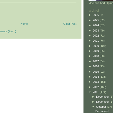
Meeuwis Aart Opme
archief
►
2026
(4)
►
2025
(32)
Home
Older Post
►
2024
(67)
►
2023
(49)
ments (Atom)
►
2022
(71)
►
2021
(76)
►
2020
(107)
►
2019
(85)
►
2018
(58)
►
2017
(84)
►
2016
(93)
►
2015
(92)
►
2014
(133)
►
2013
(151)
►
2012
(165)
▼
2011
(174)
►
December
(1
►
November
(1
▼
October
(17)
Een woord