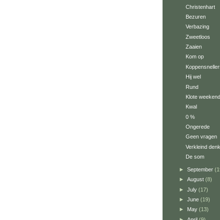
Christenhart
Bezuren
Verbazing
Zweetloos
Zaaien
Kom op
Koppensneller
Hij wel
Rund
Klote weeken
Kwal
0 %
Ongerede
Geen vragen
Verkleind den
De som
►
September
(1
►
August
(8)
►
July
(17)
►
June
(19)
►
May
(13)
►
April
(9)