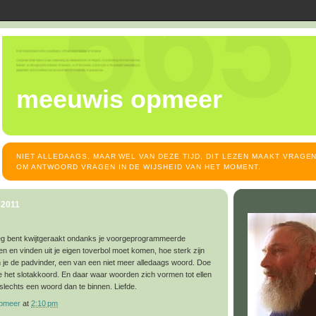
meeuwis opmeer
NIET ALLEDAAGS, MAAR WEL VAN DEZE TIJD, DIT LEZEN MAAKT VRAGEN
OM ANTWOORD VRAGEN IN DE WIJSHEID VAN HET MOMENT.
 2011
weg bent kwijtgeraakt ondanks je voorgeprogrammeerde
n en vinden uit je eigen toverbol moet komen, hoe sterk zijn
je de padvinder, een van een niet meer alledaags woord. Doe
ie het slotakkoord. En daar waar woorden zich vormen tot ellen
 slechts een woord dan te binnen. Liefde.
opmeer
at
2:10 pm