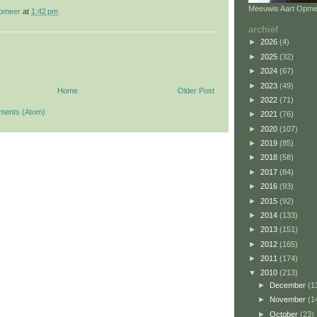
Meeuwis Aart Opme
opmeer
at
1:42 pm
archief
►
2026
(4)
►
2025
(32)
►
2024
(67)
►
2023
(49)
Home
Older Post
►
2022
(71)
ments (Atom)
►
2021
(76)
►
2020
(107)
►
2019
(85)
►
2018
(58)
►
2017
(84)
►
2016
(93)
►
2015
(92)
►
2014
(133)
►
2013
(151)
►
2012
(165)
►
2011
(174)
▼
2010
(213)
►
December
(1
►
November
(1
►
October
(23)