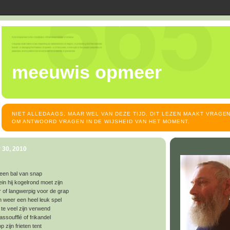
meeuwis opmeer
NIET ALLEDAAGS, MAAR WEL VAN DEZE TIJD, DIT LEZEN MAAKT VRAGEN
OM ANTWOORD VRAGEN IN DE WIJSHEID VAN HET MOMENT.
 30, 2010
geen bal van snap
klein hij kogelrond moet zijn
er of langwerpig voor de grap
n weer een heel leuk spel
 te veel zijn verwend
assoufflé of frikandel
 zijn frieten tent