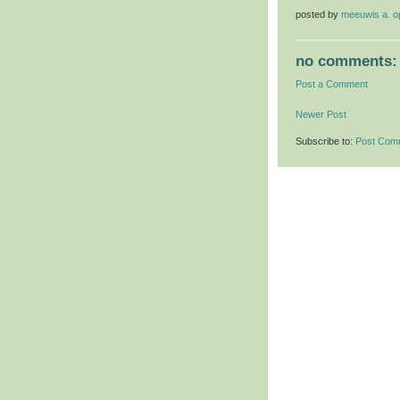
posted by
meeuwis a. 
no comments:
Post a Comment
Newer Post
Subscribe to:
Post Com