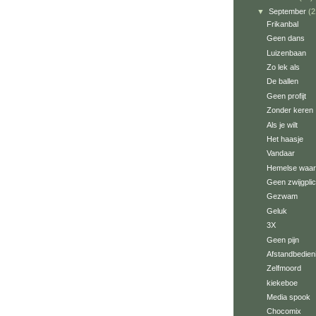
▼
September
(2
Frikanbal
Geen dans
Luizenbaan
Zo lek als
De ballen
Geen profijt
Zonder keren
Als je wilt
Het haasje
Vandaar
Hemelse waa
Geen zwijgplic
Gezwam
Geluk
3X
Geen pijn
Afstandbedien
Zelfmoord
kiekeboe
Media spook
Chocomix