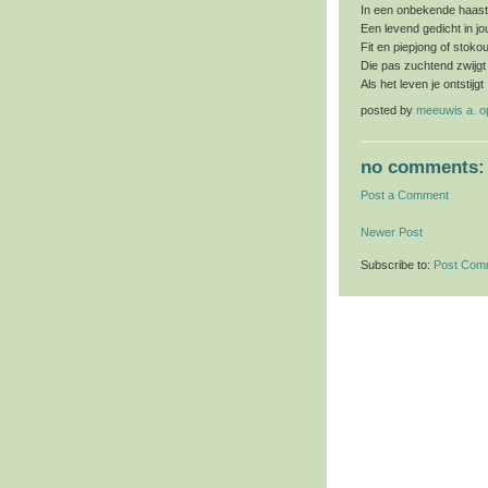
In een onbekende haast
Een levend gedicht in jou
Fit en piepjong of stokou
Die pas zuchtend zwijgt
Als het leven je ontstijg
posted by
meeuwis a. 
no comments:
Post a Comment
Newer Post
Subscribe to:
Post Com