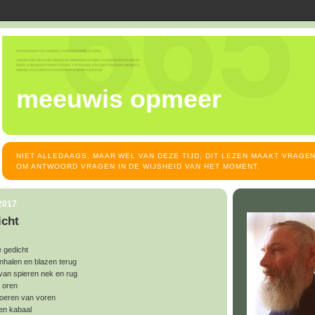
meeuwis opmeer
NIET ALLEDAAGS, MAAR WEL VAN DEZE TIJD, DIT LEZEN MAAKT VRAGEN
OM ANTWOORD VRAGEN IN DE WIJSHEID VAN HET MOMENT.
 2017
icht
e gedicht
nhalen en blazen terug
van spieren nek en rug
 oren
boeren van voren
gen kabaal