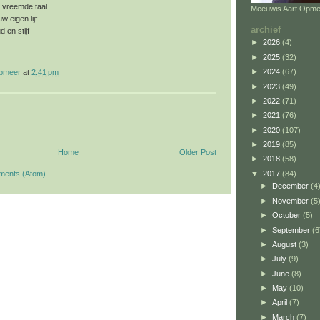
 vreemde taal
Meeuwis Aart Opme
w eigen lijf
archief
d en stijf
►
2026
(4)
t
►
2025
(32)
►
2024
(67)
opmeer
at
2:41 pm
►
2023
(49)
►
2022
(71)
►
2021
(76)
►
2020
(107)
►
2019
(85)
Home
Older Post
►
2018
(58)
▼
2017
(84)
ments (Atom)
►
December
(4
►
November
(5
►
October
(5)
►
September
(6
►
August
(3)
►
July
(9)
►
June
(8)
►
May
(10)
►
April
(7)
►
March
(7)