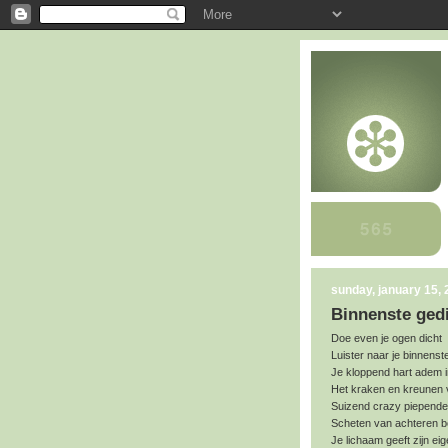
sunday, january 15,
Binnenste ged
Doe even je ogen dicht
Luister naar je binnenst
Je kloppend hart adem i
Het kraken en kreunen 
Suizend crazy piepende
Scheten van achteren 
Je lichaam geeft zijn ei