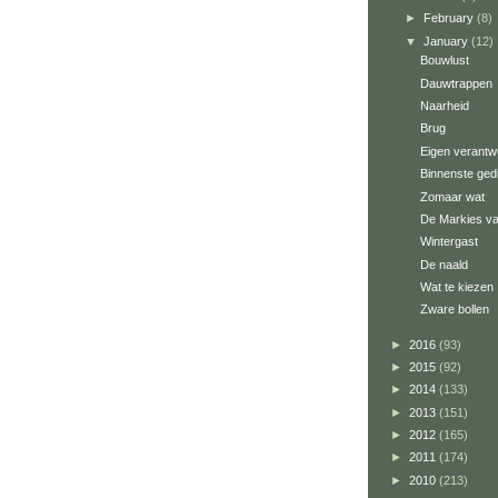
►
February
(8)
▼
January
(12)
Bouwlust
Dauwtrappen
Naarheid
Brug
Eigen verantwo
Binnenste ged
Zomaar wat
De Markies va
Wintergast
De naald
Wat te kiezen
Zware bollen
►
2016
(93)
►
2015
(92)
►
2014
(133)
►
2013
(151)
►
2012
(165)
►
2011
(174)
►
2010
(213)