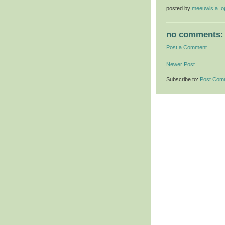
posted by
meeuwis a. 
no comments:
Post a Comment
Newer Post
Subscribe to:
Post Com