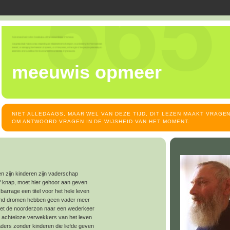
meeuwis opmeer
NIET ALLEDAAGS, MAAR WEL VAN DEZE TIJD, DIT LEZEN MAAKT VRAGEN
OM ANTWOORD VRAGEN IN DE WIJSHEID VAN HET MOMENT.
 zijn kinderen zijn vaderschap
k of knap, moet hier gehoor aan geven
 barrage een titel voor het hele leven
end dromen hebben geen vader meer
 met de noorderzon naar een wederkeer
e achteloze verwekkers van het leven
ders zonder kinderen die liefde geven