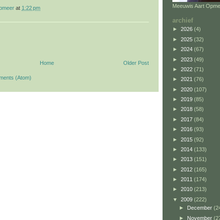
Meeuwis Aart Opme
opmeer
at
1:22 pm
archief
►
2026
(4)
►
2025
(32)
►
2024
(67)
►
2023
(49)
Home
Older Post
►
2022
(71)
ments (Atom)
►
2021
(76)
►
2020
(107)
►
2019
(85)
►
2018
(58)
►
2017
(84)
►
2016
(93)
►
2015
(92)
►
2014
(133)
►
2013
(151)
►
2012
(165)
►
2011
(174)
►
2010
(213)
▼
2009
(222)
►
December
(2
►
November
(2