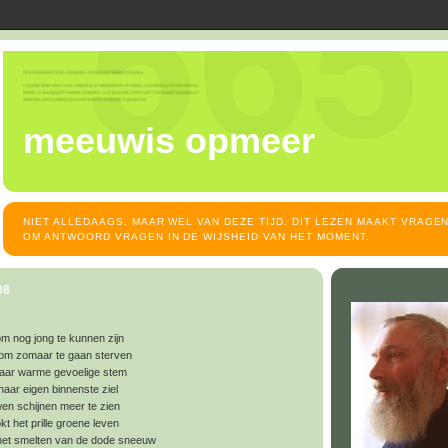
meeuwis opmeer
NIET ALLEDAAGS, MAAR WEL VAN DEZE TIJD, DIT LEZEN MAAKT VRAGEN
OM ANTWOORD VRAGEN IN DE WIJSHEID VAN HET MOMENT.
08
om nog jong te kunnen zijn
 om zomaar te gaan sterven
aar warme gevoelige stem
n haar eigen binnenste ziel
en schijnen meer te zien
kt het prille groene leven
het smelten van de dode sneeuw