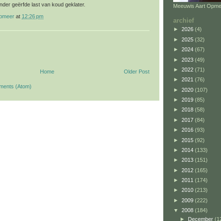
nder geërfde last van koud geklater.
Meeuwis Aart Opme
opmeer
at
12:26 pm
archief
►
2026
(4)
►
2025
(32)
►
2024
(67)
►
2023
(49)
►
2022
(71)
Home
Older Post
►
2021
(76)
ments (Atom)
►
2020
(107)
►
2019
(85)
►
2018
(58)
►
2017
(84)
►
2016
(93)
►
2015
(92)
►
2014
(133)
►
2013
(151)
►
2012
(165)
►
2011
(174)
►
2010
(213)
►
2009
(222)
▼
2008
(184)
►
December
(1