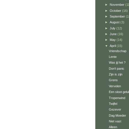
►
November
(1
►
October
(16)
►
September
(1
►
August
(3)
►
July
(12)
►
June
(16)
►
May
(14)
▼
April
(15)
Vriendschap
Lente
Was jij het ?
Don't panic
Zijn is zijn
Grens
Vervelen
Een sloot gelu
Tropenwind
Twijfel
Gezever
Dag Moeder
Niet vast
Alleen