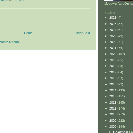
Meeuwis Aart Opme
archief
►
2026
(4)
►
2025
(32)
►
2024
(67)
Home
Older Post
►
2023
(49)
►
2022
(71)
ments (Atom)
►
2021
(76)
►
2020
(107)
►
2019
(85)
►
2018
(58)
►
2017
(84)
►
2016
(93)
►
2015
(92)
►
2014
(133)
►
2013
(151)
►
2012
(165)
►
2011
(174)
►
2010
(213)
►
2009
(222)
▼
2008
(184)
►
December
(1