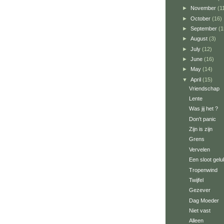
►
November
(1
►
October
(16)
►
September
(1
►
August
(3)
►
July
(12)
►
June
(16)
►
May
(14)
▼
April
(15)
Vriendschap
Lente
Was jij het ?
Don't panic
Zijn is zijn
Grens
Vervelen
Een sloot gelu
Tropenwind
Twijfel
Gezever
Dag Moeder
Niet vast
Alleen