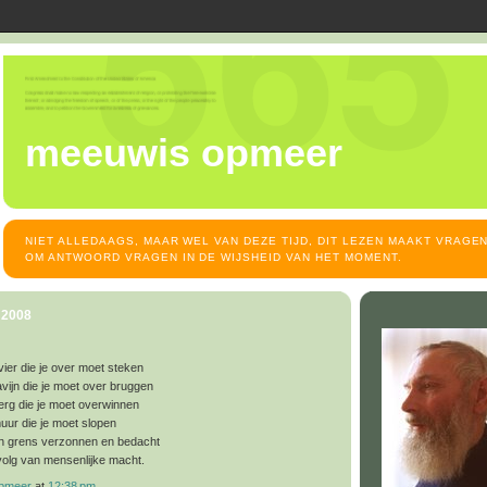
meeuwis opmeer
NIET ALLEDAAGS, MAAR WEL VAN DEZE TIJD, DIT LEZEN MAAKT VRAGEN
OM ANTWOORD VRAGEN IN DE WIJSHEID VAN HET MOMENT.
 2008
vier die je over moet steken
vijn die je moet over bruggen
erg die je moet overwinnen
uur die je moet slopen
en grens verzonnen en bedacht
evolg van mensenlijke macht.
opmeer
at
12:38 pm