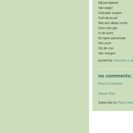
Mij bevrijdend
Van angst
Gekopte zorgen
Gaf mij acuut
Met een diepe zucht
Door een gat
In de lucht
En open parachute
Het zicht
Op de zon
Van morgen
posted by
meeuwis a. 
no comments:
Post a Comment
Newer Post
Subscribe to:
Post Com