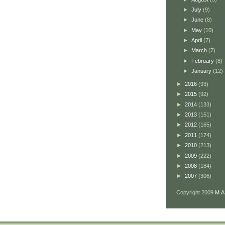
►
July
(9)
►
June
(8)
►
May
(10)
►
April
(7)
►
March
(7)
►
February
(8)
►
January
(12)
►
2016
(93)
►
2015
(92)
►
2014
(133)
►
2013
(151)
►
2012
(165)
►
2011
(174)
►
2010
(213)
►
2009
(222)
►
2008
(184)
►
2007
(306)
Copyright 2009
M.A