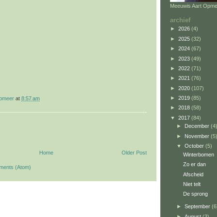
Meeuwis Aart Opme
archief
►
2026
(4)
►
2025
(32)
►
2024
(67)
►
2023
(49)
►
2022
(71)
►
2021
(76)
►
2020
(107)
►
2019
(85)
opmeer
at
8:57 am
►
2018
(58)
▼
2017
(84)
►
December
(4
►
November
(5
▼
October
(5)
Home
Older Post
Winterbomen
Zo er dan
ments (Atom)
Afscheid
Niet telt
De sprong
►
September
(6
►
August
(3)