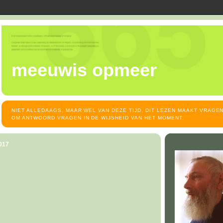
meeuwis opmeer
NIET ALLEDAAGS, MAAR WEL VAN DEZE TIJD, DIT LEZEN MAAKT VRAGEN
OM ANTWOORD VRAGEN IN DE WIJSHEID VAN HET MOMENT.
2017