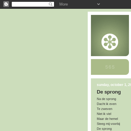
sunday, october 1, 
De sprong
Na de sprong
Dacht ik even
Te zweven
Niet ik viel
Maar de hemel
Steeg mij voorbij
De sprong