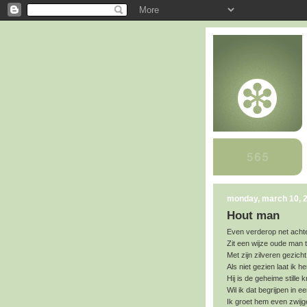
monday, march 10, 
Hout man
Even verderop net achte
Zit een wijze oude man 
Met zijn zilveren gezic
Als niet gezien laat ik 
Hij is de geheime stille
Wil ik dat begrijpen in e
Ik groet hem even zwij