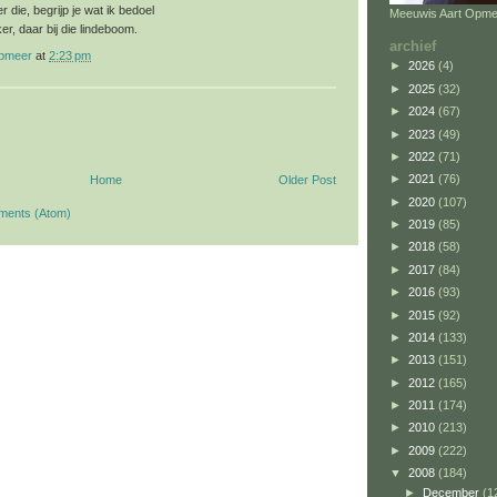
 die, begrijp je wat ik bedoel
Meeuwis Aart Opme
ker, daar bij die lindeboom.
archief
opmeer
at
2:23 pm
►
2026
(4)
►
2025
(32)
►
2024
(67)
►
2023
(49)
►
2022
(71)
►
2021
(76)
Home
Older Post
►
2020
(107)
ments (Atom)
►
2019
(85)
►
2018
(58)
►
2017
(84)
►
2016
(93)
►
2015
(92)
►
2014
(133)
►
2013
(151)
►
2012
(165)
►
2011
(174)
►
2010
(213)
►
2009
(222)
▼
2008
(184)
►
December
(1