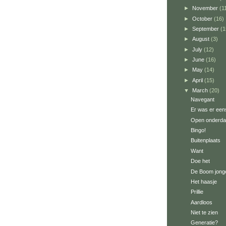
►
November
(1
►
October
(16)
►
September
(1
►
August
(3)
►
July
(12)
►
June
(16)
►
May
(14)
►
April
(15)
▼
March
(20)
Navegant
Er was er een
Open onderd
Bingo!
Buitenplaats
Want
Doe het
De Boom jong
Het haasje
Prillie
Aardloos
Niet te zien
Generatie?