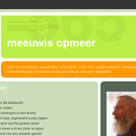
meeuwis opmeer
NIET ALLEDAAGS, MAAR WEL VAN DEZE TIJD, DIT LEZEN MAAKT VRAGEN
OM ANTWOORD VRAGEN IN DE WIJSHEID VAN HET MOMENT.
2008
r die lindeboom
te rusten
ht verborgen in een droom
hem daar ongestoord rustig slapen
 kracht van het groene woud
en leven vol met zilver en goud
gend met een onaards gevoel