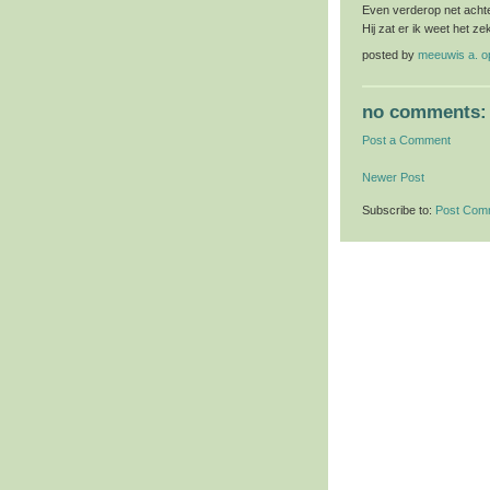
Even verderop net achter
Hij zat er ik weet het ze
posted by
meeuwis a. 
no comments:
Post a Comment
Newer Post
Subscribe to:
Post Com