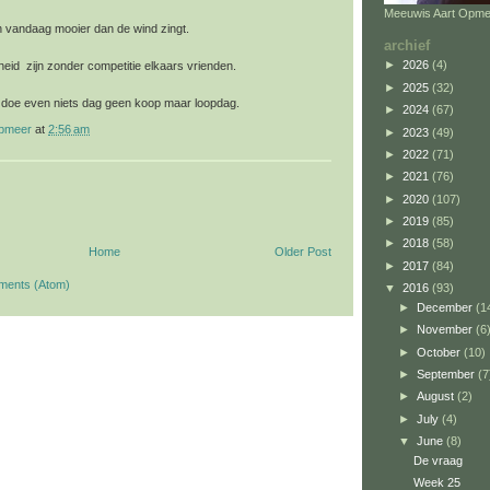
Meeuwis Aart Opme
en vandaag mooier dan de wind zingt.
archief
►
2026
(4)
ijheid zijn zonder competitie elkaars vrienden.
►
2025
(32)
 doe even niets dag geen koop maar loopdag.
►
2024
(67)
opmeer
at
2:56 am
►
2023
(49)
►
2022
(71)
►
2021
(76)
►
2020
(107)
►
2019
(85)
►
2018
(58)
Home
Older Post
►
2017
(84)
ments (Atom)
▼
2016
(93)
►
December
(1
►
November
(6
►
October
(10)
►
September
(7
►
August
(2)
►
July
(4)
▼
June
(8)
De vraag
Week 25