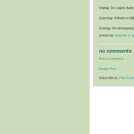
Vrijdag: De vogels fluit
Zaterdag: Vrijheid en bl
Zondag: De uitslaapdag
posted by
meeuwis a. 
no comments:
Post a Comment
Newer Post
Subscribe to:
Post Com