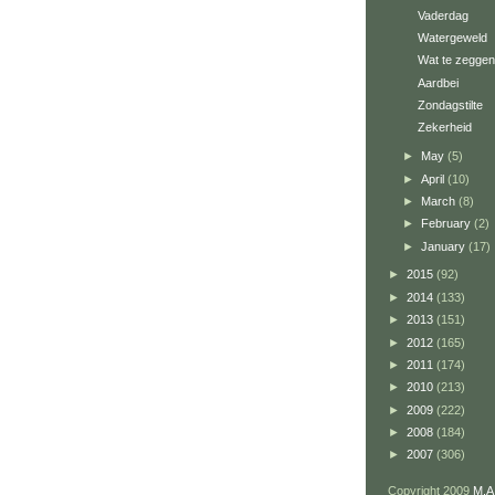
Vaderdag
Watergeweld
Wat te zeggen
Aardbei
Zondagstilte
Zekerheid
►
May
(5)
►
April
(10)
►
March
(8)
►
February
(2)
►
January
(17)
►
2015
(92)
►
2014
(133)
►
2013
(151)
►
2012
(165)
►
2011
(174)
►
2010
(213)
►
2009
(222)
►
2008
(184)
►
2007
(306)
Copyright 2009
M.A