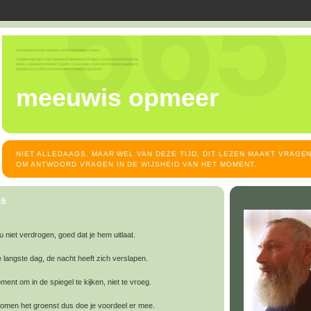
meeuwis opmeer
NIET ALLEDAAGS, MAAR WEL VAN DEZE TIJD, DIT LEZEN MAAKT VRAGEN
OM ANTWOORD VRAGEN IN DE WIJSHEID VAN HET MOMENT.
16
 niet verdrogen, goed dat je hem uitlaat.
 langste dag, de nacht heeft zich verslapen.
nt om in de spiegel te kijken, niet te vroeg.
omen het groenst dus doe je voordeel er mee.