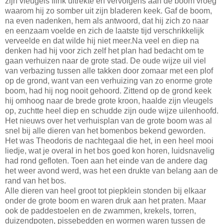
zijn vleugels flink uitrekte en vervolgens aan de boom vroeg
waarom hij zo somber uit zijn bladeren keek. Gaf de boom,
na even nadenken, hem als antwoord, dat hij zich zo naar
en eenzaam voelde en zich de laatste tijd verschrikkelijk
verveelde en dat wilde hij niet meer.Na veel en diep na
denken had hij voor zich zelf het plan had bedacht om te
gaan verhuizen naar de grote stad. De oude wijze uil viel
van verbazing tussen alle takken door zomaar met een plof
op de grond, want van een verhuizing van zo enorme grote
boom, had hij nog nooit gehoord. Zittend op de grond keek
hij omhoog naar de brede grote kroon, haalde zijn vleugels
op, zuchtte heel diep en schudde zijn oude wijze uilenhoofd.
Het nieuws over het verhuisplan van de grote boom was al
snel bij alle dieren van het bomenbos bekend geworden.
Het was Theodoris de nachtegaal die het, in een heel mooi
liedje, wat je overal in het bos goed kon horen, luidsnavelig
had rond gefloten. Toen aan het einde van de andere dag
het weer avond werd, was het een drukte van belang aan de
rand van het bos.
Alle dieren van heel groot tot piepklein stonden bij elkaar
onder de grote boom en waren druk aan het praten. Maar
ook de paddestoelen en de zwammen, krekels, torren,
duizendpoten, pissebedden en wormen waren tussen de