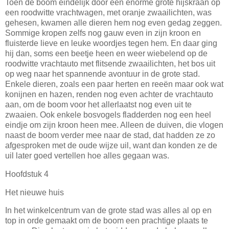
Toen de boom eindelijk door een enorme grote hijskraan op
een roodwitte vrachtwagen, met oranje zwaailichten, was
gehesen, kwamen alle dieren hem nog even gedag zeggen.
Sommige kropen zelfs nog gauw even in zijn kroon en
fluisterde lieve en leuke woordjes tegen hem. En daar ging
hij dan, soms een beetje heen en weer wiebelend op de
roodwitte vrachtauto met flitsende zwaailichten, het bos uit
op weg naar het spannende avontuur in de grote stad.
Enkele dieren, zoals een paar herten en reeën maar ook wat
konijnen en hazen, renden nog even achter de vrachtauto
aan, om de boom voor het allerlaatst nog even uit te
zwaaien. Ook enkele bosvogels fladderden nog een heel
eindje om zijn kroon heen mee. Alleen de duiven, die vlogen
naast de boom verder mee naar de stad, dat hadden ze zo
afgesproken met de oude wijze uil, want dan konden ze de
uil later goed vertellen hoe alles gegaan was.
Hoofdstuk 4
Het nieuwe huis
In het winkelcentrum van de grote stad was alles al op en
top in orde gemaakt om de boom een prachtige plaats te