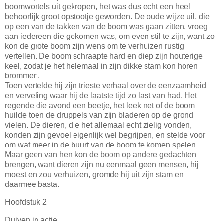
boomwortels uit gekropen, het was dus echt een heel
behoorlijk groot opstootje geworden. De oude wijze uil, die
op een van de takken van de boom was gaan zitten, vroeg
aan iedereen die gekomen was, om even stil te zijn, want zo
kon de grote boom zijn wens om te verhuizen rustig
vertellen. De boom schraapte hard en diep zijn houterige
keel, zodat je het helemaal in zijn dikke stam kon horen
brommen.
Toen vertelde hij zijn trieste verhaal over de eenzaamheid
en verveling waar hij de laatste tijd zo last van had. Het
regende die avond een beetje, het leek net of de boom
huilde toen de druppels van zijn bladeren op de grond
vielen. De dieren, die het allemaal echt zielig vonden,
konden zijn gevoel eigenlijk wel begrijpen, en stelde voor
om wat meer in de buurt van de boom te komen spelen.
Maar geen van hen kon de boom op andere gedachten
brengen, want dieren zijn nu eenmaal geen mensen, hij
moest en zou verhuizen, gromde hij uit zijn stam en
daarmee basta.
Hoofdstuk 2
Duiven in actie