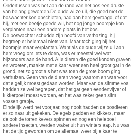
Ondertussen was het aan de rand van het bos een drukte
van belang geworden.De oude wijze uil, die goed met de
boswachter kon opschieten, had aan hem gevraagd, of dat
hij, met een beetje goede wil, het nog jonge boompje kon
verplanten naar een andere plaats in het bos.
De boswachter schudde zijn hoofd van verbazing, hij
begreep er helemaal niets van. Maar toch ging hij het
boompje maar verplanten. Want als de oude wijze uil aan
hem vroeg om iets te doen, was er meestal wel wat
bijzonders aan de hand. Alle dieren die goed konden graven
en wroeten, maakte met elkaar weer een heel groot gat in de
grond, net zo groot als het was toen de grote boom ging
verhuizen. Geen van de dieren vroeg waarom en waarvoor
dat eigelijk moest gedaan worden. Maar van de slimme vos
hadden ze wel begrepen, dat het gat geen eendenvijver of
kikkerpoel moest worden, en het was zeker geen slim
vossen grapje.
Eindelijk werd het voorjaar, nog nooit hadden de bosdieren
er zo naar uit gekeken. De egels padden en kikkers, maar
de ook de torren kevers spinnen en nog een heleboel
andere insecten, werden waker uit hun winterslaap. Nu was
het de tijd geworden om ze allemaal weer bij elkaar te