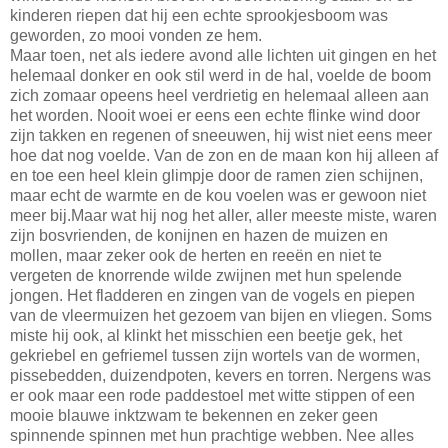
kinderen riepen dat hij een echte sprookjesboom was
geworden, zo mooi vonden ze hem.
Maar toen, net als iedere avond alle lichten uit gingen en het
helemaal donker en ook stil werd in de hal, voelde de boom
zich zomaar opeens heel verdrietig en helemaal alleen aan
het worden. Nooit woei er eens een echte flinke wind door
zijn takken en regenen of sneeuwen, hij wist niet eens meer
hoe dat nog voelde. Van de zon en de maan kon hij alleen af
en toe een heel klein glimpje door de ramen zien schijnen,
maar echt de warmte en de kou voelen was er gewoon niet
meer bij.Maar wat hij nog het aller, aller meeste miste, waren
zijn bosvrienden, de konijnen en hazen de muizen en
mollen, maar zeker ook de herten en reeën en niet te
vergeten de knorrende wilde zwijnen met hun spelende
jongen. Het fladderen en zingen van de vogels en piepen
van de vleermuizen het gezoem van bijen en vliegen. Soms
miste hij ook, al klinkt het misschien een beetje gek, het
gekriebel en gefriemel tussen zijn wortels van de wormen,
pissebedden, duizendpoten, kevers en torren. Nergens was
er ook maar een rode paddestoel met witte stippen of een
mooie blauwe inktzwam te bekennen en zeker geen
spinnende spinnen met hun prachtige webben. Nee alles