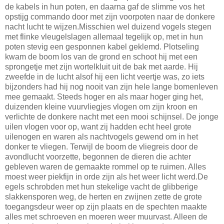
de kabels in hun poten, en daarna gaf de slimme vos het
opstijg commando door met zijn voorpoten naar de donkere
nacht lucht te wijzen.Misschien wel duizend vogels stegen
met flinke vleugelslagen allemaal tegelijk op, met in hun
poten stevig een gesponnen kabel geklemd. Plotseling
kwam de boom los van de grond en schoot hij met een
sprongetje met zijn wortelkluit uit de bak met aarde. Hij
zweefde in de lucht alsof hij een licht veertje was, zo iets
bijzonders had hij nog nooit van zijn hele lange bomenleven
mee gemaakt. Steeds hoger en als maar hoger ging het,
duizenden kleine vuurvliegjes vlogen om zijn kroon en
verlichte de donkere nacht met een mooi schijnsel. De jonge
uilen vlogen voor op, want zij hadden echt heel grote
uilenogen en waren als nachtvogels gewend om in het
donker te vliegen. Terwijl de boom de vliegreis door de
avondlucht voorzette, begonnen de dieren die achter
gebleven waren de gemaakte rommel op te ruimen. Alles
moest weer piekfijn in orde zijn als het weer licht werd.De
egels schrobden met hun stekelige vacht de glibberige
slakkensporen weg, de herten en zwijnen zette de grote
toegangsdeur weer op zijn plaats en de spechten maakte
alles met schroeven en moeren weer muurvast. Alleen de