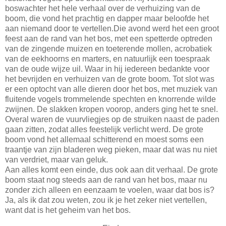
boswachter het hele verhaal over de verhuizing van de
boom, die vond het prachtig en dapper maar beloofde het
aan niemand door te vertellen.Die avond werd het een groot
feest aan de rand van het bos, met een spetterde optreden
van de zingende muizen en toeterende mollen, acrobatiek
van de eekhoorns en marters, en natuurlijk een toespraak
van de oude wijze uil. Waar in hij iedereen bedankte voor
het
bevrijden en verhuizen van de grote boom. Tot slot was
er een optocht van alle dieren door het bos, met muziek van
fluitende vogels trommelende spechten en knorrende wilde
zwijnen. De slakken kropen voorop, anders ging het te snel.
Overal waren de vuurvliegjes op de struiken naast de paden
gaan zitten, zodat alles feestelijk verlicht werd. De grote
boom vond het allemaal schitterend en moest soms een
traantje van zijn bladeren weg pieken, maar dat was nu niet
van verdriet, maar van geluk.
Aan alles komt een einde, dus ook aan dit verhaal. De grote
boom staat nog steeds aan de rand van het bos, maar nu
zonder zich alleen en eenzaam te voelen, waar dat bos is?
Ja, als ik dat zou weten, zou ik je het zeker niet vertellen,
want dat is het geheim van het bos.