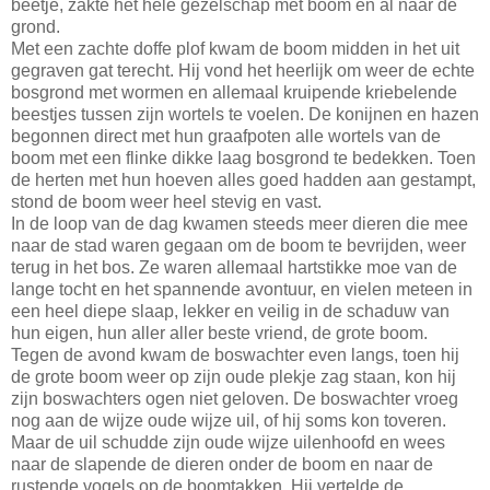
beetje, zakte het hele gezelschap met boom en al naar de
grond.
Met een zachte doffe plof kwam de boom midden in het uit
gegraven gat terecht. Hij vond het heerlijk om weer de echte
bosgrond met wormen en allemaal kruipende kriebelende
beestjes tussen zijn wortels te voelen. De konijnen en hazen
begonnen direct met hun graafpoten alle wortels van de
boom met een flinke dikke laag bosgrond te bedekken. Toen
de herten met hun hoeven alles goed hadden aan gestampt,
stond de boom weer heel stevig en vast.
In de loop van de dag kwamen steeds meer dieren die mee
naar de stad waren gegaan om de boom te bevrijden, weer
terug in het bos. Ze waren allemaal hartstikke moe van de
lange tocht en het spannende avontuur, en vielen meteen in
een heel diepe slaap, lekker en veilig in de schaduw van
hun eigen, hun aller aller beste vriend, de grote boom.
Tegen de avond kwam de boswachter even langs, toen hij
de grote boom weer op zijn oude plekje zag staan, kon hij
zijn boswachters ogen niet geloven. De boswachter vroeg
nog aan de wijze oude wijze uil, of hij soms kon toveren.
Maar de uil schudde zijn oude wijze uilenhoofd en wees
naar de slapende de dieren onder de boom en naar de
rustende vogels op de boomtakken. Hij vertelde de