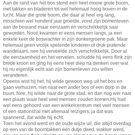
Aan de rand van het bos stond een heel mooie grote boom,
met takken en bladeren tot wel helemaal hoog boven in de
lucht. Maar die grote boom, die daar al heel erg lang,
misschien wel honderd jaar groeide, vond zijn bomenleven
aan de bosrand maar eenzaam en verschrikkelijk saai
geworden. Nooit kwamen er eens mensen langs, ja een
enkele keer de boswachter in zijn donkergroene pak. Maar
helemaal geen vrolijk spelende kinderen of druk pratende
wandelaars, nee hij verveelde zich verschrikkelijk. Door al
die eenzaamheid en het vervelen, schudde hij eens flink zijn
brede kroon en ging hij eens heel diep na denken over wat
hij nu eigenlijk echt aan zijn bomenleven zou willen
veranderen.
Opeens wist hij het, hij wilde gewoon weg uit het bos en
gaan verhuizen, niet naar een ander bos of een dorp in de
buurt. Nee, hij wilde naar de grote stad, en dan nog wel naar
een plaats waar heel veel mensen zouden komen.Hij had
wel eens gehoord van een winkelcentrum met veel mensen
of een stationshal met allemaal reizigers, ja dat was
spannend, dat wilde hij echt.
Toen het avond werd en de oude wijze uil, die altijd overdag
op een van de boomtakken een dutje deed, wakker werd,