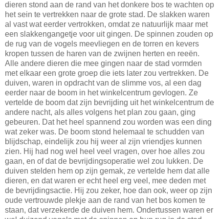
dieren stond aan de rand van het donkere bos te wachten op
het sein te vertrekken naar de grote stad. De slakken waren
al vast wat eerder vertrokken, omdat ze natuurlijk maar met
een slakkengangetje voor uit gingen. De spinnen zouden op
de rug van de vogels meevliegen en de torren en kevers
kropen tussen de haren van de zwijnen herten en reeën.
Alle andere dieren die mee gingen naar de stad vormden
met elkaar een grote groep die iets later zou vertrekken. De
duiven, waren in opdracht van de slimme vos, al een dag
eerder naar de boom in het winkelcentrum gevlogen. Ze
vertelde de boom dat zijn bevrijding uit het winkelcentrum de
andere nacht, als alles volgens het plan zou gaan, ging
gebeuren. Dat het heel spannend zou worden was een ding
wat zeker was. De boom stond helemaal te schudden van
blijdschap, eindelijk zou hij weer al zijn vriendjes kunnen
zien. Hij had nog wel heel veel vragen, over hoe alles zou
gaan, en of dat de bevrijdingsoperatie wel zou lukken. De
duiven stelden hem op zijn gemak, ze vertelde hem dat alle
dieren, en dat waren er echt heel erg veel, mee deden met
de bevrijdingsactie. Hij zou zeker, hoe dan ook, weer op zijn
oude vertrouwde plekje aan de rand van het bos komen te
staan, dat verzekerde de duiven hem. Ondertussen waren er