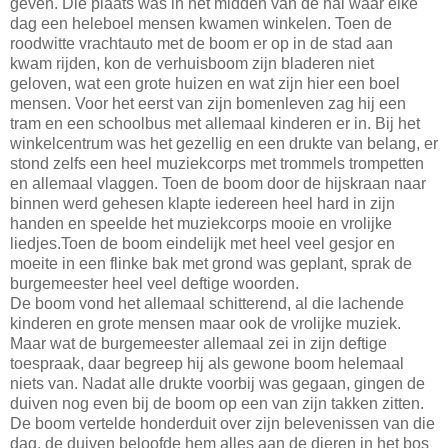
geven. Die plaats was in het midden van de hal waar elke
dag een heleboel mensen kwamen winkelen. Toen de
roodwitte vrachtauto met de boom er op in de stad aan
kwam rijden, kon de verhuisboom zijn bladeren niet
geloven, wat een grote huizen en wat zijn hier een boel
mensen. Voor het eerst van zijn bomenleven zag hij een
tram en een schoolbus met allemaal kinderen er in. Bij het
winkelcentrum was het gezellig en een drukte van belang, er
stond zelfs een heel muziekcorps met trommels trompetten
en allemaal vlaggen. Toen de boom door de hijskraan naar
binnen werd gehesen klapte iedereen heel hard in zijn
handen en speelde het muziekcorps mooie en vrolijke
liedjes.Toen de boom eindelijk met heel veel gesjor en
moeite in een flinke bak met grond was geplant, sprak de
burgemeester heel veel deftige woorden.
De boom vond het allemaal schitterend, al die lachende
kinderen en grote mensen maar ook de vrolijke muziek.
Maar wat de burgemeester allemaal zei in zijn deftige
toespraak, daar begreep hij als gewone boom helemaal
niets van. Nadat alle drukte voorbij was gegaan, gingen de
duiven nog even bij de boom op een van zijn takken zitten.
De boom vertelde honderduit over zijn belevenissen van die
dag, de duiven beloofde hem alles aan de dieren in het bos