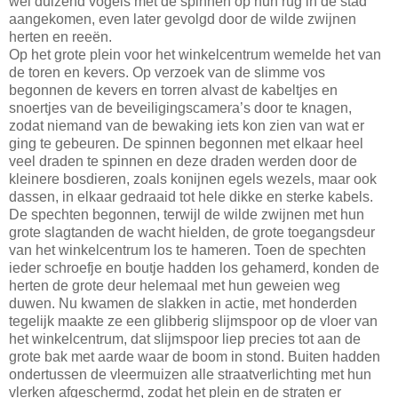
wel duizend vogels met de spinnen op hun rug in de stad
aangekomen, even later gevolgd door de wilde zwijnen
herten en reeën.
Op het grote plein voor het winkelcentrum wemelde het van
de toren en kevers. Op verzoek van de slimme vos
begonnen de kevers en torren alvast de kabeltjes en
snoertjes van de beveiligingscamera’s door te knagen,
zodat niemand van de bewaking iets kon zien van wat er
ging te gebeuren. De spinnen begonnen met elkaar heel
veel draden te spinnen en deze draden werden door de
kleinere bosdieren, zoals konijnen egels wezels, maar ook
dassen, in elkaar gedraaid tot hele dikke en sterke kabels.
De spechten begonnen, terwijl de wilde zwijnen met hun
grote slagtanden de wacht hielden, de grote toegangsdeur
van het winkelcentrum los te hameren. Toen de spechten
ieder schroefje en boutje hadden los gehamerd, konden de
herten de grote deur helemaal met hun geweien weg
duwen. Nu kwamen de slakken in actie, met honderden
tegelijk maakte ze een glibberig slijmspoor op de vloer van
het winkelcentrum, dat slijmspoor liep precies tot aan de
grote bak met aarde waar de boom in stond. Buiten hadden
ondertussen de vleermuizen alle straatverlichting met hun
vlerken afgeschermd, zodat het plein en de straten er