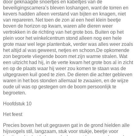
door geknaagde snoertjes en kabeltjes van de
beveiligingscamera’s bleven loshangen, want de torren en
kevers hadden alleen verstand van bijten en knagen, niet
van repareren. Net toen de zon al een heel klein beetje
boven de horizon op kwam, waren alle dieren weer
vertrokken in de richting van het grote bos. Buiten op het
plein voor het winkelcentrum stond alleen nog een hele
grote maar wel lege plantenbak, verder was alles weer zoals
het altijd al was geweest, netjes en schoon.De opkomende
zon begroete vliegende boom met zijn warme stralen. Wat
een uitzicht had hij, in de verte kwam het grote bos al in zicht
en op de plaats waar hij weer zou komen te staan was de
uitgegraven kuil goed te zien. De dieren die achter gebleven
waren in het bos stonden allemaal te zwaaien, en de wijze
oude uil was op gestegen om de boom persoonlijk te
begroeten.
Hoofdstuk 10
Het feest
Precies boven het uit gegraven gat in de grond hielden alle
hijsvogels stil, langzaam, stuk voor stukje, beetje voor