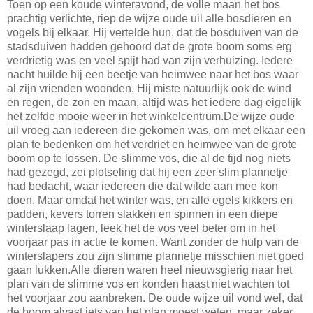
Toen op een koude winteravond, de volle maan het bos
prachtig verlichte, riep de wijze oude uil alle bosdieren en
vogels bij elkaar. Hij vertelde hun, dat de bosduiven van de
stadsduiven hadden gehoord dat de grote boom soms erg
verdrietig was en veel spijt had van zijn verhuizing. Iedere
nacht huilde hij een beetje van heimwee naar het bos waar
al zijn vrienden woonden. Hij miste natuurlijk ook de wind
en regen, de zon en maan, altijd was het iedere dag eigelijk
het zelfde mooie weer in het winkelcentrum.De wijze oude
uil vroeg aan iedereen die gekomen was, om met elkaar een
plan te bedenken om het verdriet en heimwee van de grote
boom op te lossen. De slimme vos, die al de tijd nog niets
had gezegd, zei plotseling dat hij een zeer slim plannetje
had bedacht, waar iedereen die dat wilde aan mee kon
doen. Maar omdat het winter was, en alle egels kikkers en
padden, kevers torren slakken en spinnen in een diepe
winterslaap lagen, leek het de vos veel beter om in het
voorjaar pas in actie te komen. Want zonder de hulp van de
winterslapers zou zijn slimme plannetje misschien niet goed
gaan lukken.Alle dieren waren heel nieuwsgierig naar het
plan van de slimme vos en konden haast niet wachten tot
het voorjaar zou aanbreken. De oude wijze uil vond wel, dat
de boom alvast iets van het plan moest weten, maar zeker