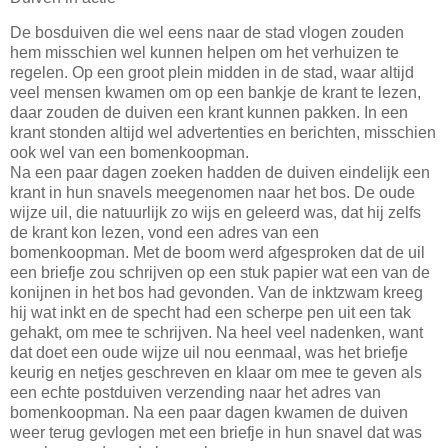
De bosduiven die wel eens naar de stad vlogen zouden
hem misschien wel kunnen helpen om het verhuizen te
regelen. Op een groot plein midden in de stad, waar altijd
veel mensen kwamen om op een bankje de krant te lezen,
daar zouden de duiven een krant kunnen pakken. In een
krant stonden altijd wel advertenties en berichten, misschien
ook wel van een bomenkoopman.
Na een paar dagen zoeken hadden de duiven eindelijk een
krant in hun snavels meegenomen naar het bos. De oude
wijze uil, die natuurlijk zo wijs en geleerd was, dat hij zelfs
de krant kon lezen, vond een adres van een
bomenkoopman. Met de boom werd afgesproken dat de uil
een briefje zou schrijven op een stuk papier wat een van de
konijnen in het bos had gevonden. Van de inktzwam kreeg
hij wat inkt en de specht had een scherpe pen uit een tak
gehakt, om mee te schrijven. Na heel veel nadenken, want
dat doet een oude wijze uil nou eenmaal, was het briefje
keurig en netjes geschreven en klaar om mee te geven als
een echte postduiven verzending naar het adres van
bomenkoopman. Na een paar dagen kwamen de duiven
weer terug gevlogen met een briefje in hun snavel dat was