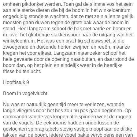
omheen pikdonker werden. Toen gaf de slimme vos het sein
aan alle sterke dieren die bij de boom in het winkelcentrum
ongeduldig stonde te wachten, dat ze met ze,n allen te gelijk
moesten gaan duwen tegen de grote bak waar de boom in
stond. Heel langzaam schoof de bak met aarde en boom er
in, over het glibberige slakkenspoor naar de uitgang van het
winkelcentrum. Het was een prachtig schouwspel, al die
zwoegende en duwende herten zwijnen en reeën, maar ze
kregen het voor elkaar. Langzaam maar zeker schoof het
hele gevaarte door de opening naar buiten, en daar stond de
boom dan, op het plein en eindelijk weer in de heerlijke
frisse buitenlucht.
Hoofdstuk 9
Boom in vogelvlucht
Nu was er natuurlijk geen tijd meer te verliezen, want de
lange vliegreis naar het bos zou nu pas gaan beginnen. Op
commando van de vos kropen alle spinnen weer de ruggen
van de vogels. De eekhoorns hadden ondertussen de
gevlochten spinragkabels stevig vastgeknoopt aan de dikke
takken van de boom. Iedere vogel pakte vervolgens een van