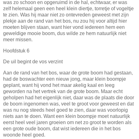
was zo schoon en opgeruimd in de hal, echtwaar, er was
zelf helemaal geen een heel klein diertje, torretje of vogeltje
te zien. Was hij maar niet zo ontevreden geweest met zijn
plekje aan de rand van het bos, nu zou hij voor altijd hier
moeten blijven staan, want hier vond iedereen hem een
geweldige mooie boom, dus wilde ze hem natuurlijk niet
meer missen.
Hoofdstuk 6
De uil begint de vos verzint
Aan de rand van het bos, waar de grote boom had gestaan,
had de boswachter een nieuw jong, maar klein boompje
geplant, want hij vond het maar akelig kaal en leeg
geworden na het vertrek van de grote boom. Maar echt
geholpen had het eigenlijk niet, daar was de plaats die door
de boom ingenomen was, veel te groot voor geweest en dat
was nu nog steeds heel goed te zien, daar was voorlopig
niets aan te doen. Want een klein boompje moet natuurlijk
eerst heel veel jaren groeien om net zo groot te worden als
een grote oude boom, dat wist iedereen die in het bos
woonde heel goed.